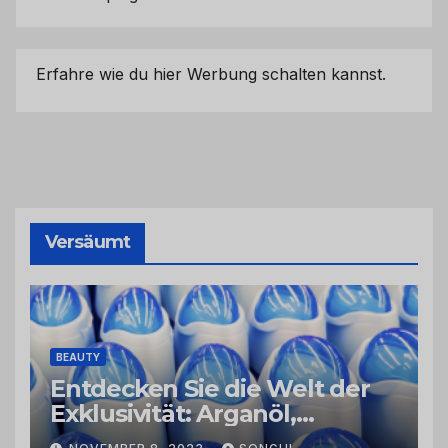
Erfahre wie du hier Werbung schalten kannst.
Versäumt
BEAUTY
Entdecken Sie die Welt der
Exklusivität: Arganöl,
Kaktusfeigenkernöl und