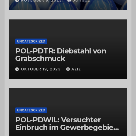
NOVEMBER 8, 2023
SONGUL
Schwarzkümmelöl von
vertrauenswürdigen
Großhändlern und Anbietern
UNCATEGORIZED
POL-PDTR: Diebstahl von
Grabschmuck
OKTOBER 19, 2023
AZIZ
UNCATEGORIZED
POL-PDWIL: Versuchter
Einbruch im Gewerbegebiet
Wittlich