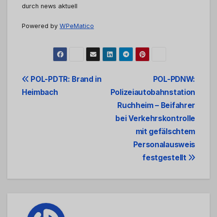
durch news aktuell
Powered by
WPeMatico
Beitrags-
POL-PDTR: Brand in
POL-PDNW:
Heimbach
Polizeiautobahnstation
Navigation
Ruchheim – Beifahrer
bei Verkehrskontrolle
mit gefälschtem
Personalausweis
festgestellt