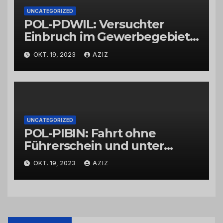
UNCATEGORIZED
POL-PDWIL: Versuchter
Einbruch im Gewerbegebiet
Wittlich
OKT. 19, 2023
AZIZ
UNCATEGORIZED
POL-PIBIN: Fahrt ohne
Führerschein und unter
Einfluss von Drogen
OKT. 19, 2023
AZIZ