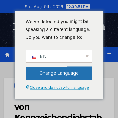
Zum
So.. Aug. 9th, 2026
12:30:51 PM
Inhalt
wechseln
We've detected you might be
Timeline Bad Kreuznach
speaking a different language.
Infonetzwerk für Bad Kreuznach
Do you want to change to:
EN
Change Language
UNCATEGORIZED
Close and do not switch language
POL-PDTR: Zwei Fälle
von
Kennzeichendiebstah