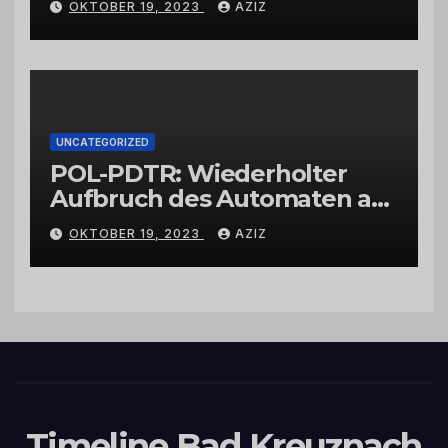
OKTOBER 19, 2023
AZIZ
UNCATEGORIZED
POL-PDTR: Wiederholter
Aufbruch des Automaten am
Wohnmobilstellplatz in
OKTOBER 19, 2023
AZIZ
Hermeskeil am Labachweg
Timeline Bad Kreuznach