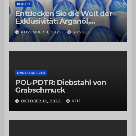
BEAUTY
Entdecken Sie die Welt der
Exklusivität: Arganöl,
Kaktusfeigenkernöl und
NOVEMBER 8, 2023
SONGUL
Schwarzkümmelöl von
vertrauenswürdigen
Großhändlern und Anbietern
UNCATEGORIZED
POL-PDTR: Diebstahl von
Grabschmuck
OKTOBER 19, 2023
AZIZ