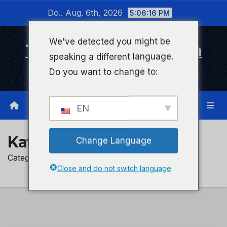
Zum
Do.. Aug. 6th, 2026
5:06:17 PM
Inhalt
wechseln
We've detected you might be
Timeline Bad Kreuznach
speaking a different language.
Infonetzwerk für Bad Kreuznach
Do you want to change to:
EN
Kategorie:
presseportal
Change Language
Category Added in a WPeMatico Campaign
Close and do not switch language