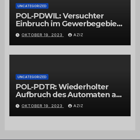
UNCATEGORIZED
POL-PDWIL: Versuchter
Einbruch im Gewerbegebiet
Wittlich
OKTOBER 19, 2023
AZIZ
UNCATEGORIZED
POL-PDTR: Wiederholter
Aufbruch des Automaten am
Wohnmobilstellplatz in
OKTOBER 19, 2023
AZIZ
Hermeskeil am Labachweg