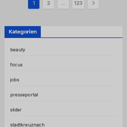
Seitennummerierung
1
2
…
123
der
Beiträge
Kategorien
beauty
focus
jobs
presseportal
slider
stadtkreuznach