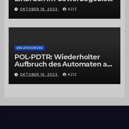
Wittlich
OKTOBER 19, 2023
AZIZ
UNCATEGORIZED
POL-PDTR: Wiederholter
Aufbruch des Automaten am
Wohnmobilstellplatz in
OKTOBER 19, 2023
AZIZ
Hermeskeil am Labachweg