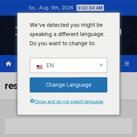
Zum
So.. Aug. 9th, 2026
9:02:34 AM
Inhalt
wechseln
We've detected you might be
Timeline Bad Kreuznach
speaking a different language.
Infonetzwerk für Bad Kreuznach
Do you want to change to:
EN
results
Change Language
Close and do not switch language