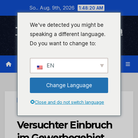
Zum
So.. Aug. 9th, 2026
1:48:20 AM
Inhalt
wechseln
We've detected you might be
Timeline Bad Kreuznach
speaking a different language.
Infonetzwerk für Bad Kreuznach
Do you want to change to:
EN
Change Language
UNCATEGORIZED
Close and do not switch language
POL-PDWIL:
Versuchter Einbruch
im Gewerbegebiet