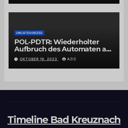
UNCATEGORIZED
POL-PDTR: Wiederholter
Aufbruch des Automaten am
Wohnmobilstellplatz in
OKTOBER 19, 2023
AZIZ
Hermeskeil am Labachweg
Timeline Bad Kreuznach