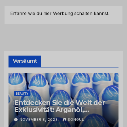
Erfahre wie du hier Werbung schalten kannst.
Versäumt
BEAUTY
Entdecken Sie die Welt der
Exklusivität: Arganöl,
Kaktusfeigenkernöl und
NOVEMBER 8, 2023
SONGUL
Schwarzkümmelöl von