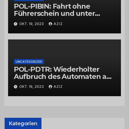
POL-PIBIN: Fahrt ohne
Führerschein und unter
Einfluss von Drogen
OKT. 19, 2023
AZIZ
UNCATEGORIZED
POL-PDTR: Wiederholter
Aufbruch des Automaten am
Wohnmobilstellplatz in
OKT. 19, 2023
AZIZ
Hermeskeil am Labachweg
Kategorien