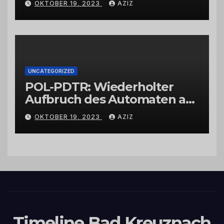
OKTOBER 19, 2023
AZIZ
UNCATEGORIZED
POL-PDTR: Wiederholter
Aufbruch des Automaten am
Wohnmobilstellplatz in
OKTOBER 19, 2023
AZIZ
Hermeskeil am Labachweg
Timeline Bad Kreuznach