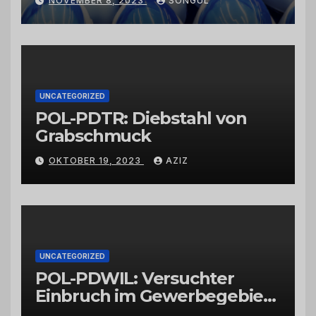
NOVEMBER 8, 2023
SONGUL
Schwarzkümmelöl von
vertrauenswürdigen
Großhändlern und Anbietern
UNCATEGORIZED
POL-PDTR: Diebstahl von
Grabschmuck
OKTOBER 19, 2023
AZIZ
UNCATEGORIZED
POL-PDWIL: Versuchter
Einbruch im Gewerbegebiet
Wittlich