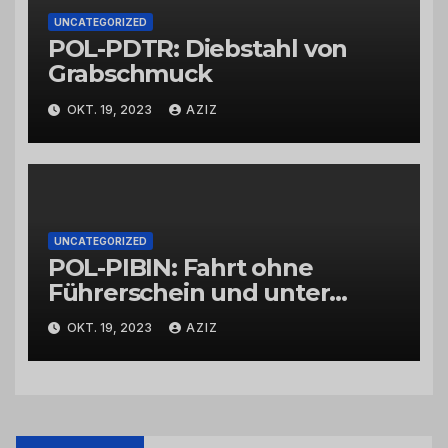
UNCATEGORIZED
POL-PDTR: Diebstahl von
Grabschmuck
OKT. 19, 2023
AZIZ
UNCATEGORIZED
POL-PIBIN: Fahrt ohne
Führerschein und unter
Einfluss von Drogen
OKT. 19, 2023
AZIZ