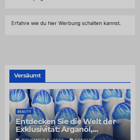
Erfahre wie du hier Werbung schalten kannst.
Versäumt
BEAUTY
Entdecken Sie die Welt der
Exklusivität: Arganöl,
Kaktusfeigenkernöl und