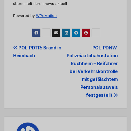
übermittelt durch news aktuell
Powered by
WPeMatico
Beitrags-
POL-PDTR: Brand in
POL-PDNW:
Heimbach
Polizeiautobahnstation
Navigation
Ruchheim – Beifahrer
bei Verkehrskontrolle
mit gefälschtem
Personalausweis
festgestellt