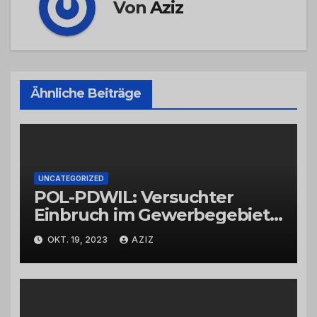
Von
Aziz
Ähnliche Beiträge
UNCATEGORIZED
POL-PDWIL: Versuchter
Einbruch im Gewerbegebiet
Wittlich
OKT. 19, 2023
AZIZ