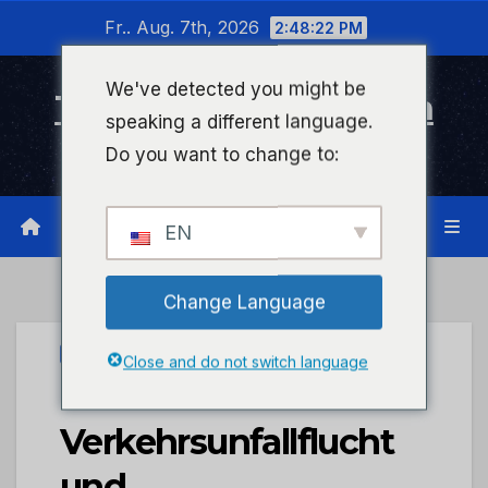
Zum
Fr.. Aug. 7th, 2026
2:48:23 PM
Inhalt
wechseln
We've detected you might be
Timeline Bad Kreuznach
speaking a different language.
Infonetzwerk für Bad Kreuznach
Do you want to change to:
EN
Change Language
UNCATEGORIZED
Close and do not switch language
POL-PDMT:
Verkehrsunfallflucht
und