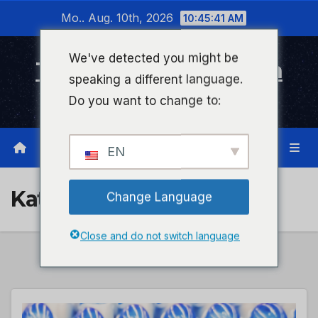
Zum
Mo.. Aug. 10th, 2026
10:45:41 AM
Inhalt
wechseln
We've detected you might be
Timeline Bad Kreuznach
speaking a different language.
Infonetzwerk für Bad Kreuznach
Do you want to change to:
EN
Kategorie:
beauty
Change Language
Close and do not switch language