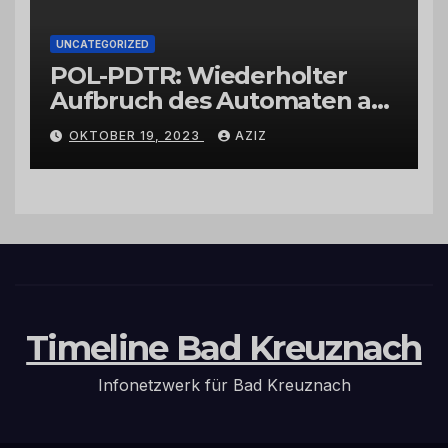
UNCATEGORIZED
POL-PDTR: Wiederholter
Aufbruch des Automaten am
Wohnmobilstellplatz in
OKTOBER 19, 2023
AZIZ
Hermeskeil am Labachweg
Timeline Bad Kreuznach
Infonetzwerk für Bad Kreuznach