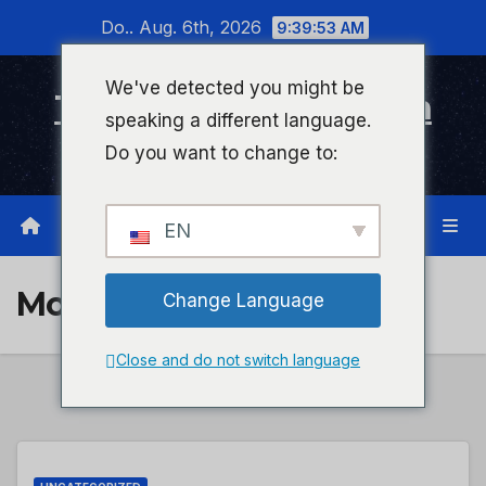
Zum
Do.. Aug. 6th, 2026
9:39:53 AM
Inhalt
wechseln
We've detected you might be
Timeline Bad Kreuznach
speaking a different language.
Infonetzwerk für Bad Kreuznach
Do you want to change to:
EN
Monat:
Oktober 2023
Change Language
Close and do not switch language