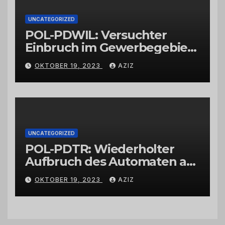
UNCATEGORIZED
POL-PDWIL: Versuchter
Einbruch im Gewerbegebiet
Wittlich
OKTOBER 19, 2023
AZIZ
UNCATEGORIZED
POL-PDTR: Wiederholter
Aufbruch des Automaten am
Wohnmobilstellplatz in
OKTOBER 19, 2023
AZIZ
Hermeskeil am Labachweg