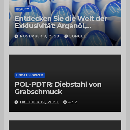
BEAUTY
Entdecken Sie die Welt der
Exklusivität: Arganöl,
Kaktusfeigenkernöl und
NOVEMBER 8, 2023
SONGUL
Schwarzkümmelöl von
vertrauenswürdigen
Großhändlern und Anbietern
UNCATEGORIZED
POL-PDTR: Diebstahl von
Grabschmuck
OKTOBER 19, 2023
AZIZ