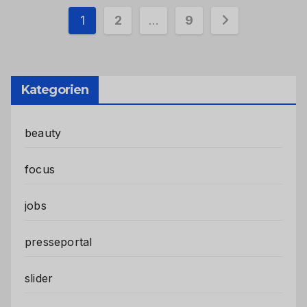
Seitennummerierung
1
2
…
9
der
Beiträge
Kategorien
beauty
focus
jobs
presseportal
slider