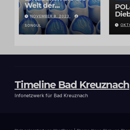
Welt der
POL
Exklusivität:
Dieb
NOVEMBER 8, 2023
Arganöl,
Gra
OKT
Kaktusfeigenkernöl
SONGUL
und
Schwarzkümmelöl
von
vertrauenswürdige
n Großhändlern
und Anbietern
Timeline Bad Kreuznach
Infonetzwerk für Bad Kreuznach