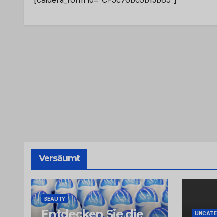
[caldera_form id=“CF5c76bc6b15b85″]
Versäumt
BEAUTY
Entdecken Sie die
UNCATE