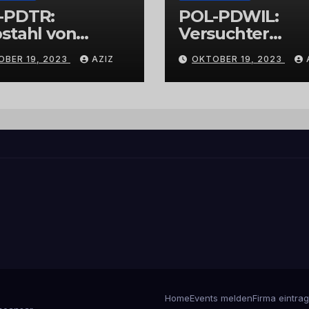
-PDTR:
POL-PDWIL:
stahl von
Versuchter
bschmuck
Einbruch im
OBER 19, 2023
AZIZ
OKTOBER 19, 2023
Gewerbegebiet
Wittlich
Home
Events melden
Firma eintra