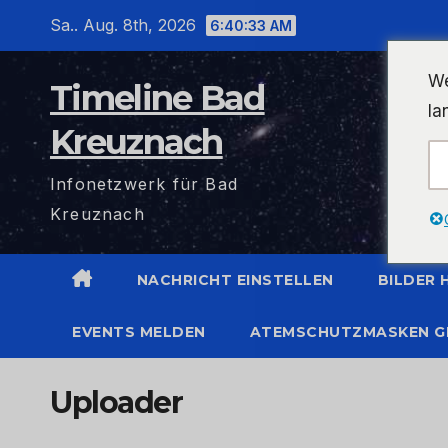
Zum
Sa.. Aug. 8th, 2026
6:40:33 AM
Inhalt
wechseln
We
Timeline Bad
la
Kreuznach
Infonetzwerk für Bad
Kreuznach
NACHRICHT EINSTELLEN
BILDER
EVENTS MELDEN
ATEMSCHUTZMASKEN G
Uploader