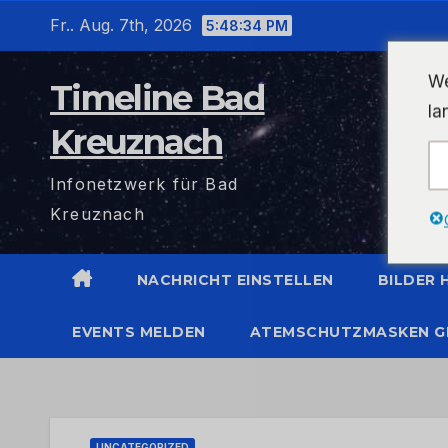
Zum
Fr.. Aug. 7th, 2026
5:48:35 PM
Inhalt
wechseln
We
Timeline Bad
la
Kreuznach
Infonetzwerk für Bad
Kreuznach
NACHRICHT EINSTELLEN
BILDER
EVENTS MELDEN
ATEMSCHUTZMASKEN G
UNCATEGORIZED