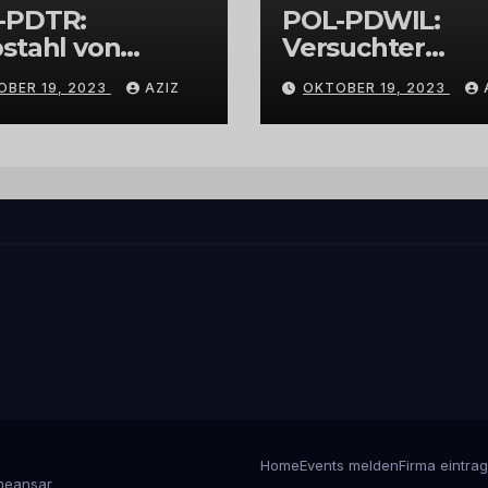
-PDTR:
POL-PDWIL:
stahl von
Versuchter
bschmuck
Einbruch im
OBER 19, 2023
AZIZ
OKTOBER 19, 2023
Gewerbegebiet
Wittlich
Home
Events melden
Firma eintra
eansar