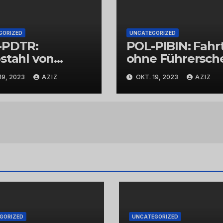
GORIZED
UNCATEGORIZED
-PDTR:
POL-PIBIN: Fahr
stahl von
ohne Führersch
bschmuck
und unter Einflu
19, 2023
AZIZ
OKT. 19, 2023
AZIZ
von Drogen
GORIZED
UNCATEGORIZED