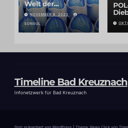
Welt der
POL
Exklusivität:
Dieb
NOVEMBER 8, 2023
Arganöl,
Gra
OKT
Kaktusfeigenkernöl
SONGUL
und
Schwarzkümmelöl
von
vertrauenswürdige
n Großhändlern
und Anbietern
Timeline Bad Kreuznach
Infonetzwerk für Bad Kreuznach
Stolz präsentiert von WordPress
|
Theme: News Click von
Them