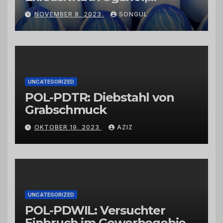
Kaktusfeigenkernöl und
NOVEMBER 8, 2023
SONGUL
Schwarzkümmelöl von
vertrauenswürdigen
Großhändlern und Anbietern
UNCATEGORIZED
POL-PDTR: Diebstahl von
Grabschmuck
OKTOBER 19, 2023
AZIZ
UNCATEGORIZED
POL-PDWIL: Versuchter
Einbruch im Gewerbegebiet