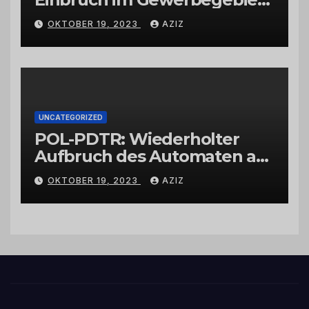
Wittlich
OKTOBER 19, 2023
AZIZ
UNCATEGORIZED
POL-PDTR: Wiederholter
Aufbruch des Automaten am
Wohnmobilstellplatz in
OKTOBER 19, 2023
AZIZ
Hermeskeil am Labachweg