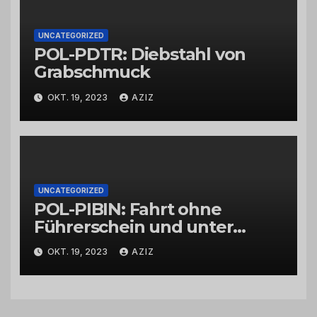
UNCATEGORIZED
POL-PDTR: Diebstahl von
Grabschmuck
OKT. 19, 2023
AZIZ
UNCATEGORIZED
POL-PIBIN: Fahrt ohne
Führerschein und unter
Einfluss von Drogen
OKT. 19, 2023
AZIZ