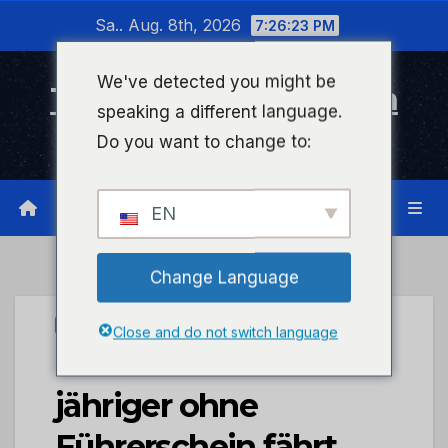
Zum
Sa.. Aug. 8th, 2026
7:26:23 PM
Inhalt
wechseln
We've detected you might be
Timeline Bad Kreuznach
speaking a different language.
Infonetzwerk für Bad Kreuznach
Do you want to change to:
EN
Change Language
UNCATEGORIZED
Close and do not switch language
POL-PDKH: 16-
jähriger ohne
Führerschein fährt