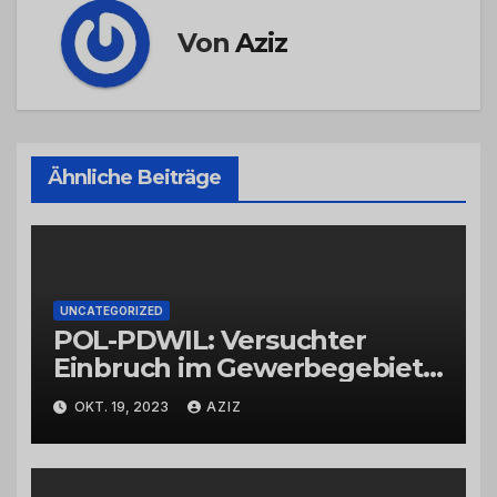
Von
Aziz
Ähnliche Beiträge
UNCATEGORIZED
POL-PDWIL: Versuchter
Einbruch im Gewerbegebiet
Wittlich
OKT. 19, 2023
AZIZ