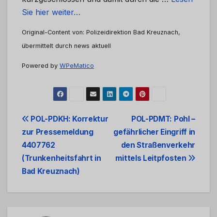
Sie hier weiter…
Original-Content von: Polizeidirektion Bad Kreuznach,
übermittelt durch news aktuell
Powered by
WPeMatico
Beitrags-
POL-PDKH: Korrektur
POL-PDMT: Pohl –
zur Pressemeldung
gefährlicher Eingriff in
Navigation
4407762
den Straßenverkehr
(Trunkenheitsfahrt in
mittels Leitpfosten
Bad Kreuznach)