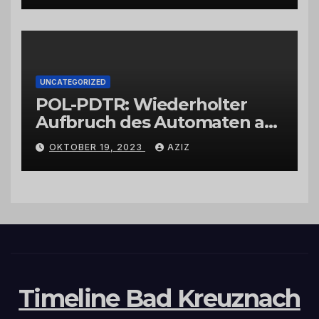
UNCATEGORIZED
POL-PDTR: Wiederholter
Aufbruch des Automaten am
Wohnmobilstellplatz in
OKTOBER 19, 2023
AZIZ
Hermeskeil am Labachweg
Timeline Bad Kreuznach