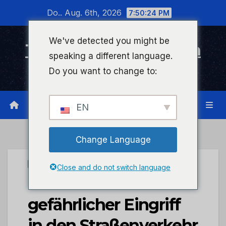
Zum
Do.. Aug. 6th, 2026
7:50:24 PM
Inhalt
wechseln
We've detected you might be
Timeline Bad Kreuznach
speaking a different language.
Infonetzwerk für Bad Kreuznach
Do you want to change to:
EN
Change Language
UNCATEGORIZED
Close and do not switch language
POL-PDMT: Pohl –
gefährlicher Eingriff
in den Straßenverkehr