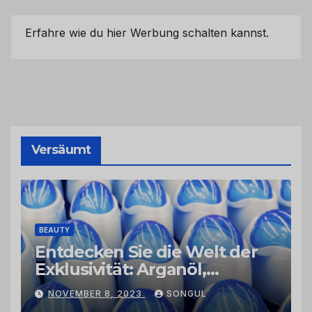
Erfahre wie du hier Werbung schalten kannst.
Versäumt
BEAUTY
Entdecken Sie die Welt der
Exklusivität: Arganöl,
Kaktusfeigenkernöl und
NOVEMBER 8, 2023
SONGUL
Schwarzkümmelöl von