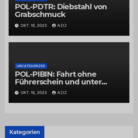
POL-PDTR: Diebstahl von
Grabschmuck
OKT. 19, 2023
AZIZ
UNCATEGORIZED
POL-PIBIN: Fahrt ohne
Führerschein und unter
Einfluss von Drogen
OKT. 19, 2023
AZIZ
Kategorien