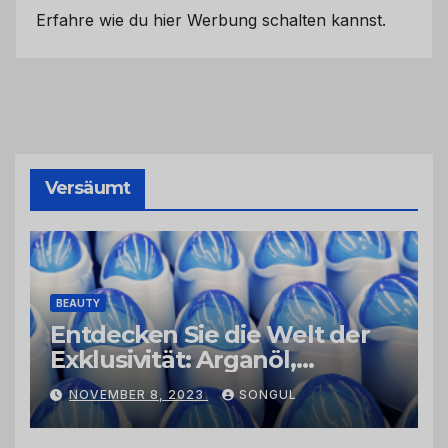
Erfahre wie du hier Werbung schalten kannst.
Versäumt
BEAUTY
Entdecken Sie die Welt der
Exklusivität: Arganöl,
Kaktusfeigenkernöl und
NOVEMBER 8, 2023
SONGUL
Schwarzkümmelöl von
vertrauenswürdigen