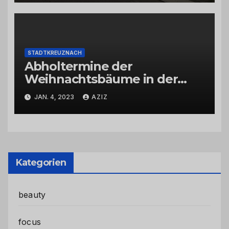
STADTKREUZNACH
Abholtermine der
Weihnachtsbäume in der
Kernstadt und in den
JAN. 4, 2023
AZIZ
Stadtteilen
Kategorien
beauty
focus