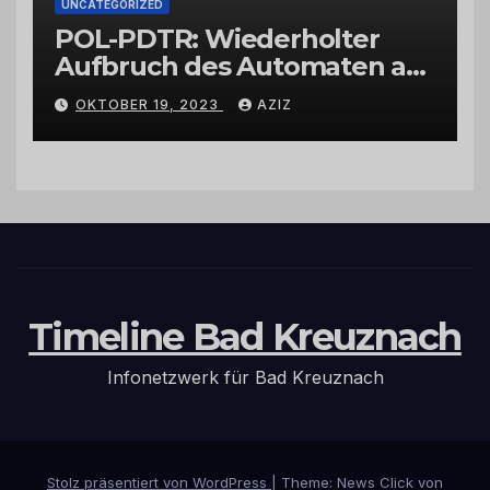
UNCATEGORIZED
POL-PDTR: Wiederholter
Aufbruch des Automaten am
Wohnmobilstellplatz in
OKTOBER 19, 2023
AZIZ
Hermeskeil am Labachweg
Timeline Bad Kreuznach
Infonetzwerk für Bad Kreuznach
Stolz präsentiert von WordPress
|
Theme: News Click von