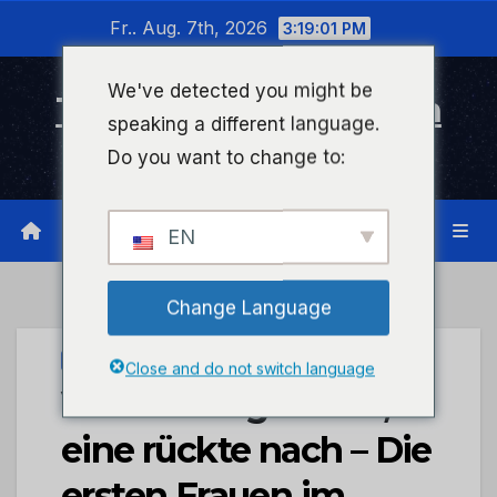
Zum
Fr.. Aug. 7th, 2026
3:19:02 PM
Inhalt
wechseln
We've detected you might be
Timeline Bad Kreuznach
speaking a different language.
Infonetzwerk für Bad Kreuznach
Do you want to change to:
EN
Change Language
STADTKREUZNACH
Close and do not switch language
Vier direkt gewählt,
eine rückte nach – Die
ersten Frauen im