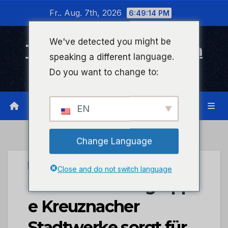
Zum
Fr.. Aug. 7th, 2026
6:49:14 PM
Inhalt
wechseln
We've detected you might be
Timeline Bad Kreuznach
speaking a different language.
Infonetzwerk für Bad Kreuznach
Do you want to change to:
EN
Change Language
STADTKREUZNACH
Close and do not switch language
Unternehmensgrupp
e Kreuznacher
Stadtwerke sorgt für