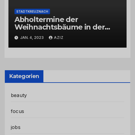
STADTKREUZNACH
Abholtermine der
Weihnachtsbäume in der
Kernstadt und in den
JAN. 4, 2023
AZIZ
Stadtteilen
Kategorien
beauty
focus
jobs