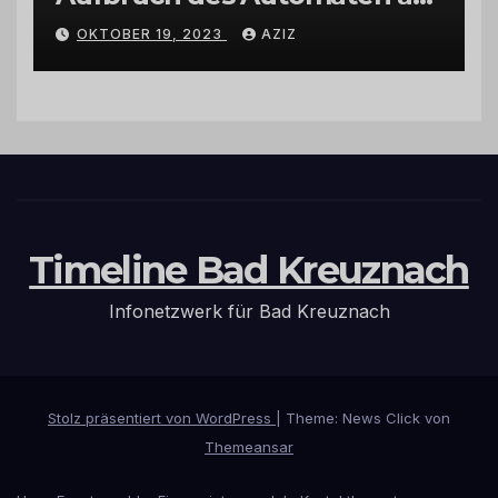
Wohnmobilstellplatz in
OKTOBER 19, 2023
AZIZ
Hermeskeil am Labachweg
Timeline Bad Kreuznach
Infonetzwerk für Bad Kreuznach
Stolz präsentiert von WordPress
|
Theme: News Click von
Themeansar