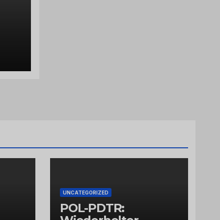
plat
 am
UNCATEGORIZED
POL-PDTR: