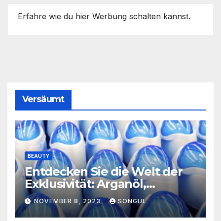
Erfahre wie du hier Werbung schalten kannst.
Versäumt
BEAUTY
Entdecken Sie die Welt der
Exklusivität: Arganöl,
Kaktusfeigenkernöl und
NOVEMBER 8, 2023
SONGUL
Schwarzkümmelöl von
vertrauenswürdigen