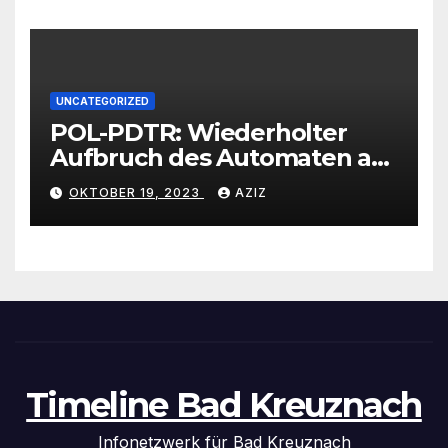
UNCATEGORIZED
POL-PDTR: Wiederholter
Aufbruch des Automaten am
Wohnmobilstellplatz in
OKTOBER 19, 2023
AZIZ
Hermeskeil am Labachweg
Timeline Bad Kreuznach
Infonetzwerk für Bad Kreuznach