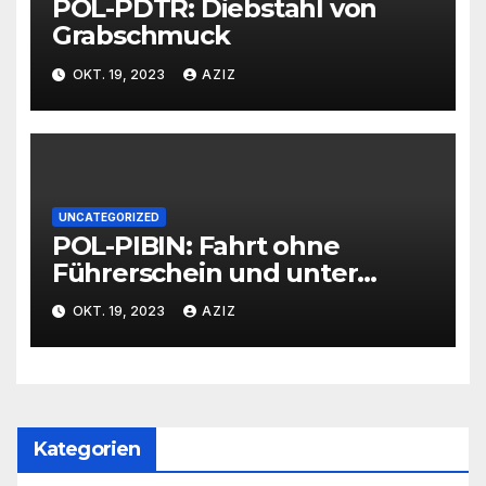
POL-PDTR: Diebstahl von
Grabschmuck
OKT. 19, 2023
AZIZ
UNCATEGORIZED
POL-PIBIN: Fahrt ohne
Führerschein und unter
Einfluss von Drogen
OKT. 19, 2023
AZIZ
Kategorien