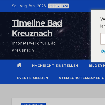
Zum
Sa.. Aug. 8th, 2026
3:35:24 AM
Inhalt
wechseln
We
Timeline Bad
la
Kreuznach
Infonetzwerk für Bad
Kreuznach
NACHRICHT EINSTELLEN
BILDER
EVENTS MELDEN
ATEMSCHUTZMASKEN G
UNCATEGORIZED