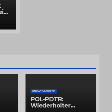
t
ein
ss
UNCATEGORIZED
POL-PDTR:
Wiederholter
Aufbruch des