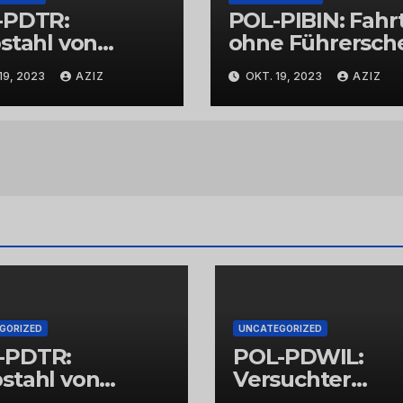
-PDTR:
POL-PIBIN: Fahr
stahl von
ohne Führersch
bschmuck
und unter Einflu
19, 2023
AZIZ
OKT. 19, 2023
AZIZ
von Drogen
GORIZED
UNCATEGORIZED
-PDTR:
POL-PDWIL:
stahl von
Versuchter
bschmuck
Einbruch im