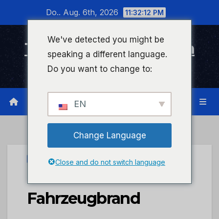
Zum
Do.. Aug. 6th, 2026
11:32:12 PM
Inhalt
wechseln
We've detected you might be
Timeline Bad Kreuznach
speaking a different language.
Infonetzwerk für Bad Kreuznach
Do you want to change to:
EN
Change Language
UNCATEGORIZED
Close and do not switch language
POL-PDMY:
Fahrzeugbrand