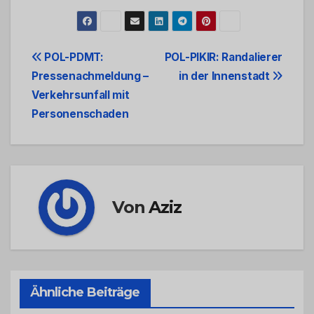
Beitrags-
POL-PDMT:
POL-PIKIR: Randalierer
Pressenachmeldung –
in der Innenstadt
Navigation
Verkehrsunfall mit
Personenschaden
Von
Aziz
Ähnliche Beiträge