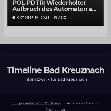
POL-PDTR: Wiederholter
Aufbruch des Automaten am
Wohnmobilstellplatz in
OKTOBER 19, 2023
AZIZ
Hermeskeil am Labachweg
Timeline Bad Kreuznach
Infonetzwerk für Bad Kreuznach
Stolz präsentiert von WordPress
|
Theme: News Click von
Themeansar