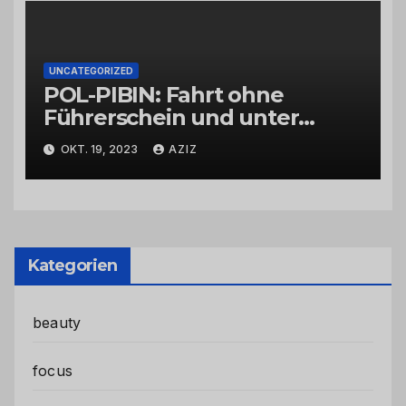
UNCATEGORIZED
POL-PIBIN: Fahrt ohne
Führerschein und unter
Einfluss von Drogen
OKT. 19, 2023
AZIZ
Kategorien
beauty
focus