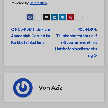
Powered by
WPeMatico
Beitrags-
POL-PDMT: Unklarer
POL-PDKH:
Ammoniak-Geruch im
Trunkenheitsfahrt auf
Navigation
Parkhotel Bad Ems
E-Scooter endet mit
Haftbefehlsvollstrecku
ng
Von
Aziz