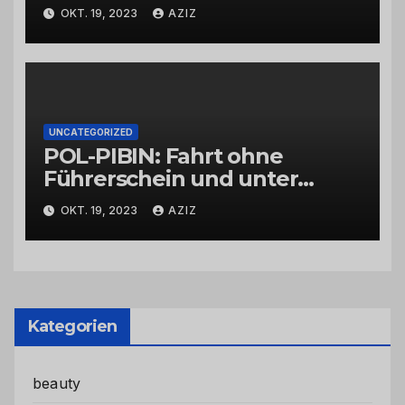
OKT. 19, 2023
AZIZ
UNCATEGORIZED
POL-PIBIN: Fahrt ohne
Führerschein und unter
Einfluss von Drogen
OKT. 19, 2023
AZIZ
Kategorien
beauty