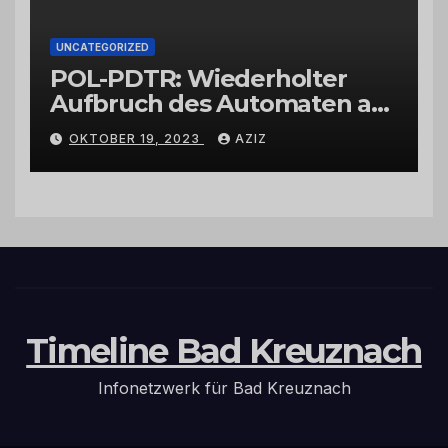
UNCATEGORIZED
POL-PDTR: Wiederholter
Aufbruch des Automaten am
Wohnmobilstellplatz in
OKTOBER 19, 2023
AZIZ
Hermeskeil am Labachweg
Timeline Bad Kreuznach
Infonetzwerk für Bad Kreuznach