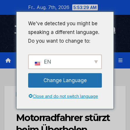
Zum
Fr.. Aug. 7th, 2026
5:53:29 AM
Inhalt
wechseln
We've detected you might be
Timeline Bad Kreuznach
speaking a different language.
Infonetzwerk für Bad Kreuznach
Do you want to change to:
EN
Change Language
UNCATEGORIZED
Close and do not switch language
POL-PIKIR:
Motorradfahrer stürzt
beim Überholen