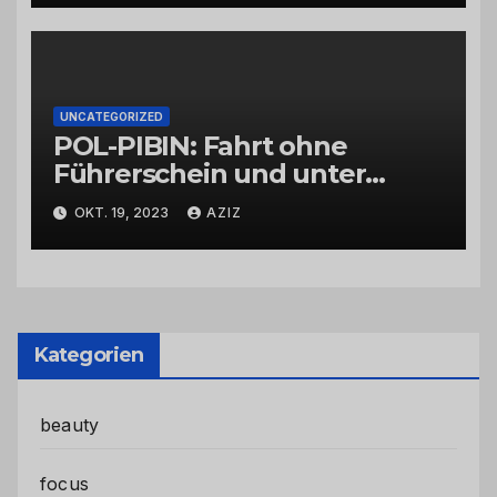
UNCATEGORIZED
POL-PIBIN: Fahrt ohne
Führerschein und unter
Einfluss von Drogen
OKT. 19, 2023
AZIZ
Kategorien
beauty
focus