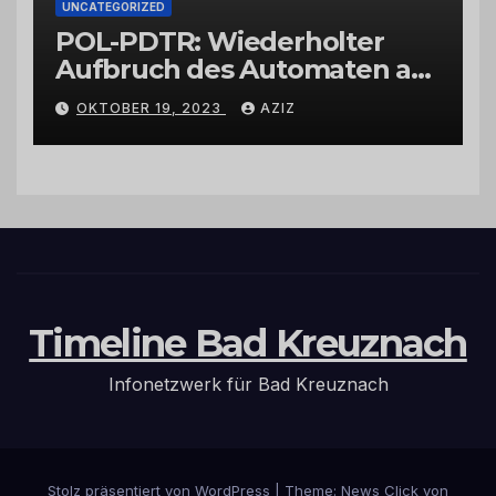
UNCATEGORIZED
POL-PDTR: Wiederholter
Aufbruch des Automaten am
Wohnmobilstellplatz in
OKTOBER 19, 2023
AZIZ
Hermeskeil am Labachweg
Timeline Bad Kreuznach
Infonetzwerk für Bad Kreuznach
Stolz präsentiert von WordPress
|
Theme: News Click von