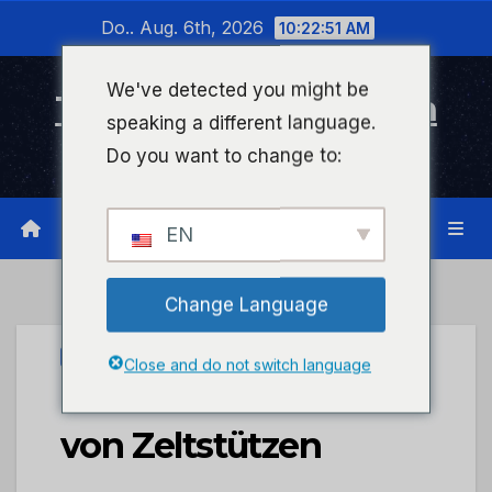
Zum
Do.. Aug. 6th, 2026
10:22:52 AM
Inhalt
wechseln
We've detected you might be
Timeline Bad Kreuznach
speaking a different language.
Infonetzwerk für Bad Kreuznach
Do you want to change to:
EN
Change Language
UNCATEGORIZED
Close and do not switch language
POL-PDMY: Diebstahl
von Zeltstützen