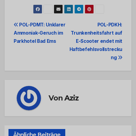
Beitrags-
POL-PDMT: Unklarer
POL-PDKH:
Ammoniak-Geruch im
Trunkenheitsfahrt auf
Navigation
Parkhotel Bad Ems
E-Scooter endet mit
Haftbefehlsvollstrecku
ng
Von
Aziz
Ähnliche Beiträge