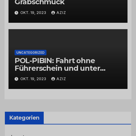
Grabschmuck
OKT. 19, 2023
AZIZ
UNCATEGORIZED
POL-PIBIN: Fahrt ohne
Führerschein und unter
Einfluss von Drogen
OKT. 19, 2023
AZIZ
Kategorien