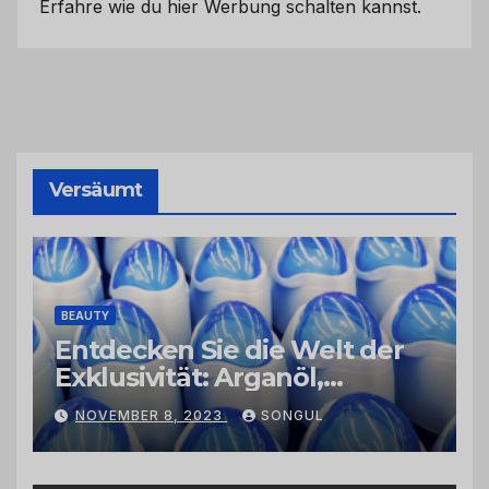
Erfahre wie du hier Werbung schalten kannst.
Versäumt
BEAUTY
Entdecken Sie die Welt der
Exklusivität: Arganöl,
Kaktusfeigenkernöl und
NOVEMBER 8, 2023
SONGUL
Schwarzkümmelöl von
vertrauenswürdigen
Großhändlern und Anbietern