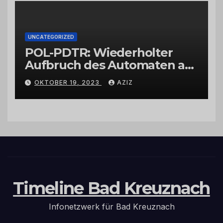
UNCATEGORIZED
POL-PDTR: Wiederholter
Aufbruch des Automaten am
Wohnmobilstellplatz in
OKTOBER 19, 2023
AZIZ
Hermeskeil am Labachweg
Timeline Bad Kreuznach
Infonetzwerk für Bad Kreuznach