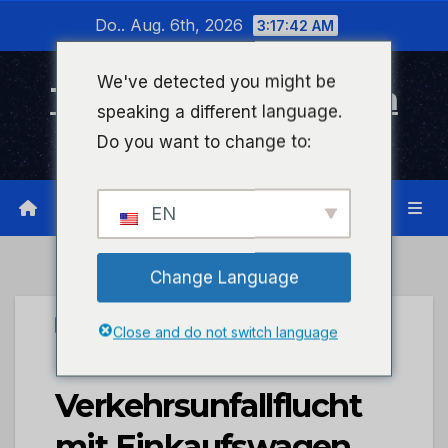
Zum
Do.. Aug. 6th, 2026
3:17:42 AM
Inhalt
wechseln
We've detected you might be
Timeline Bad Kreuznach
speaking a different language.
Infonetzwerk für Bad Kreuznach
Do you want to change to:
EN
Change Language
UNCATEGORIZED
Close and do not switch language
POL-PDWIL:
Verkehrsunfallflucht
mit Einkaufswagen