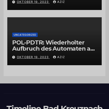
OKTOBER 19, 2023
AZIZ
UNCATEGORIZED
POL-PDTR: Wiederholter
Aufbruch des Automaten am
Wohnmobilstellplatz in
OKTOBER 19, 2023
AZIZ
Hermeskeil am Labachweg
Timeline Bad Kreuznach