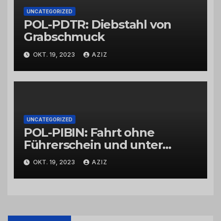
UNCATEGORIZED
POL-PDTR: Diebstahl von
Grabschmuck
OKT. 19, 2023
AZIZ
UNCATEGORIZED
POL-PIBIN: Fahrt ohne
Führerschein und unter
Einfluss von Drogen
OKT. 19, 2023
AZIZ