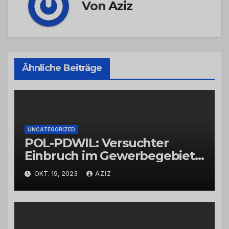
Von
Aziz
Ähnliche Beiträge
UNCATEGORIZED
POL-PDWIL: Versuchter
Einbruch im Gewerbegebiet
Wittlich
OKT. 19, 2023
AZIZ