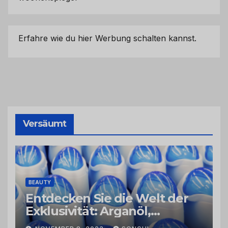
Erfahre wie du hier Werbung schalten kannst.
Versäumt
BEAUTY
Entdecken Sie die Welt der
Exklusivität: Arganöl,
Kaktusfeigenkernöl und