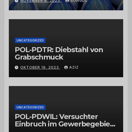
NOVEMBER 8, 2023
SONGUL
Schwarzkümmelöl von
vertrauenswürdigen
Großhändlern und Anbietern
UNCATEGORIZED
POL-PDTR: Diebstahl von
Grabschmuck
OKTOBER 19, 2023
AZIZ
UNCATEGORIZED
POL-PDWIL: Versuchter
Einbruch im Gewerbegebiet
Wittlich