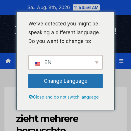
Zum
Sa.. Aug. 8th, 2026
11:54:56 AM
Inhalt
wechseln
We've detected you might be
Timeline Bad Kreuznach
speaking a different language.
Infonetzwerk für Bad Kreuznach
Do you want to change to:
EN
Change Language
UNCATEGORIZED
Close and do not switch language
POL-PDWIL: Polizei
zieht mehrere
berauschte