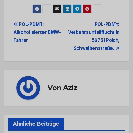
Beitrags-
POL-PDMT:
POL-PDMY:
Alkoholisierter BMW-
Verkehrsunfallflucht in
Navigation
Fahrer
56751 Polch,
Schwalbenstraße.
Von
Aziz
Ähnliche Beiträge