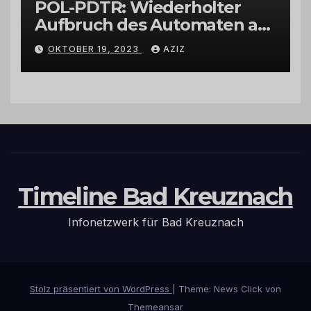
POL-PDTR: Wiederholter
Aufbruch des Automaten am
Wohnmobilstellplatz in
OKTOBER 19, 2023
AZIZ
Hermeskeil am Labachweg
Timeline Bad Kreuznach
Infonetzwerk für Bad Kreuznach
Stolz präsentiert von WordPress
|
Theme: News Click von
Themeansar