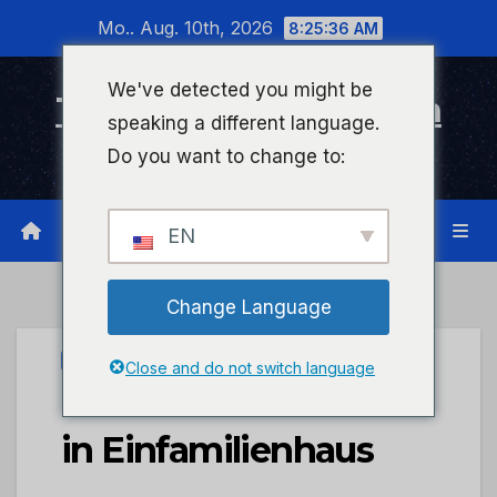
Zum
Mo.. Aug. 10th, 2026
8:25:36 AM
Inhalt
wechseln
We've detected you might be
Timeline Bad Kreuznach
speaking a different language.
Infonetzwerk für Bad Kreuznach
Do you want to change to:
EN
Change Language
UNCATEGORIZED
Close and do not switch language
POL-PDWIL: Einbruch
in Einfamilienhaus