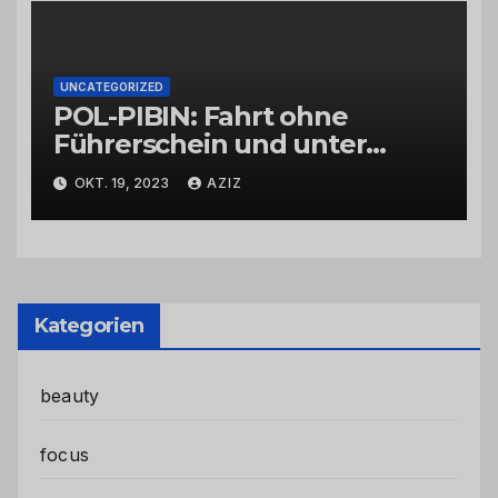
UNCATEGORIZED
POL-PIBIN: Fahrt ohne
Führerschein und unter
Einfluss von Drogen
OKT. 19, 2023
AZIZ
Kategorien
beauty
focus