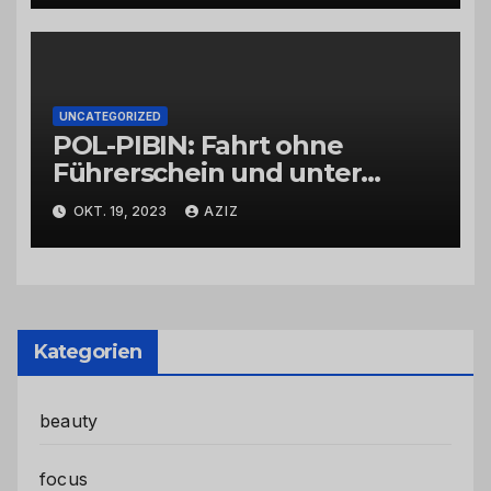
UNCATEGORIZED
POL-PIBIN: Fahrt ohne
Führerschein und unter
Einfluss von Drogen
OKT. 19, 2023
AZIZ
Kategorien
beauty
focus