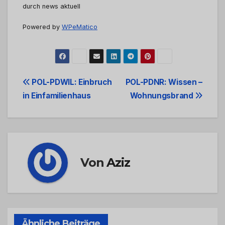
durch news aktuell
Powered by
WPeMatico
Beitrags-
POL-PDWIL: Einbruch
POL-PDNR: Wissen –
in Einfamilienhaus
Wohnungsbrand
Navigation
Von
Aziz
Ähnliche Beiträge