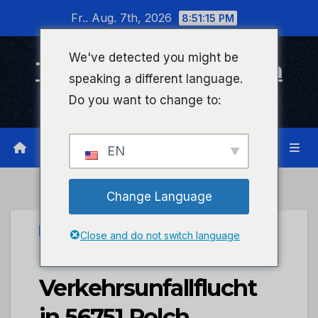
Zum
Fr.. Aug. 7th, 2026
8:51:15 PM
Inhalt
wechseln
We've detected you might be
Timeline Bad Kreuznach
speaking a different language.
Infonetzwerk für Bad Kreuznach
Do you want to change to:
EN
Change Language
UNCATEGORIZED
Close and do not switch language
POL-PDMY:
Verkehrsunfallflucht
in 56751 Polch,