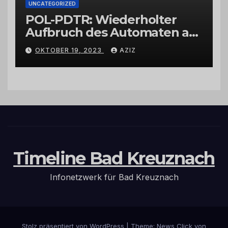
UNCATEGORIZED
POL-PDTR: Wiederholter
Aufbruch des Automaten am
Wohnmobilstellplatz in
OKTOBER 19, 2023
AZIZ
Hermeskeil am Labachweg
Timeline Bad Kreuznach
Infonetzwerk für Bad Kreuznach
Stolz präsentiert von WordPress
|
Theme: News Click von