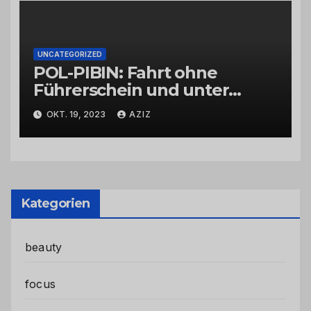
UNCATEGORIZED
POL-PIBIN: Fahrt ohne
Führerschein und unter
Einfluss von Drogen
OKT. 19, 2023
AZIZ
Kategorien
beauty
focus