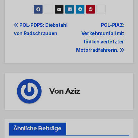
Beitrags-
POL-PDPS: Diebstahl
POL-PIAZ:
von Radschrauben
Verkehrsunfall mit
Navigation
tödlich verletzter
Motorradfahrerin.
Von
Aziz
Ähnliche Beiträge