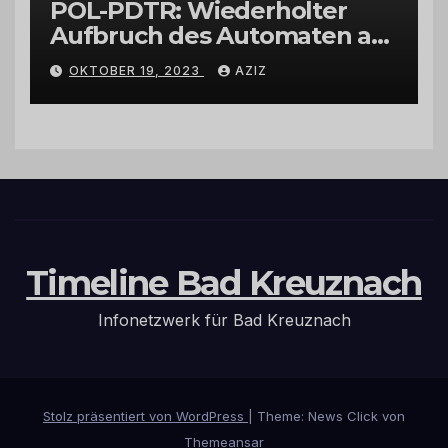
POL-PDTR: Wiederholter
Aufbruch des Automaten am
Wohnmobilstellplatz in
OKTOBER 19, 2023
AZIZ
Hermeskeil am Labachweg
Timeline Bad Kreuznach
Infonetzwerk für Bad Kreuznach
Stolz präsentiert von WordPress
|
Theme: News Click von
Themeansar