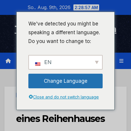
Zum
So.. Aug. 9th, 2026
2:28:57 AM
Inhalt
wechseln
We've detected you might be
Timeline Bad Kreuznach
speaking a different language.
Infonetzwerk für Bad Kreuznach
Do you want to change to:
EN
Change Language
UNCATEGORIZED
Close and do not switch language
POL-PDWIL: Brand
eines Reihenhauses