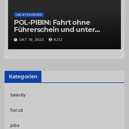
UNCATEGORIZED
POL-PIBIN: Fahrt ohne
Führerschein und unter
Einfluss von Drogen
OKT. 19, 2023
AZIZ
Kategorien
beauty
focus
jobs