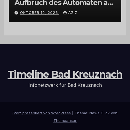
Aufbruch des Automaten am
Wohnmobilstellplatz in
OKTOBER 19, 2023
AZIZ
Hermeskeil am Labachweg
Timeline Bad Kreuznach
Infonetzwerk für Bad Kreuznach
Stolz präsentiert von WordPress
|
Theme: News Click von
Themeansar