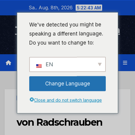
Zum
Sa.. Aug. 8th, 2026
5:22:43 AM
Inhalt
wechseln
We've detected you might be
Timeline Bad Kreuznach
speaking a different language.
Infonetzwerk für Bad Kreuznach
Do you want to change to:
EN
Change Language
UNCATEGORIZED
Close and do not switch language
POL-PDPS: Diebstahl
von Radschrauben