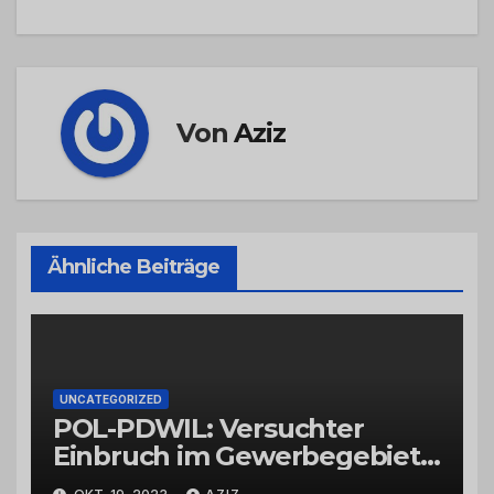
Von
Aziz
Ähnliche Beiträge
UNCATEGORIZED
POL-PDWIL: Versuchter
Einbruch im Gewerbegebiet
Wittlich