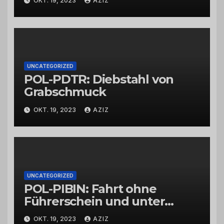
OKT. 19, 2023
AZIZ
UNCATEGORIZED
POL-PDTR: Diebstahl von
Grabschmuck
OKT. 19, 2023
AZIZ
UNCATEGORIZED
POL-PIBIN: Fahrt ohne
Führerschein und unter
Einfluss von Drogen
OKT. 19, 2023
AZIZ