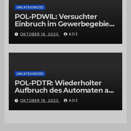
UNCATEGORIZED
POL-PDWIL: Versuchter
Einbruch im Gewerbegebiet
Wittlich
OKTOBER 19, 2023
AZIZ
UNCATEGORIZED
POL-PDTR: Wiederholter
Aufbruch des Automaten am
Wohnmobilstellplatz in
OKTOBER 19, 2023
AZIZ
Hermeskeil am Labachweg