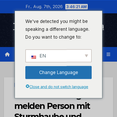
Zum
Fr.. Aug. 7th, 2026
3:46:21 AM
Inhalt
wechseln
We've detected you might be
Timeline Bad Kreuznach
speaking a different language.
Infonetzwerk für Bad Kreuznach
Do you want to change to:
EN
Change Language
UNCATEGORIZED
Close and do not switch language
POL-PDTR: Zeugen
melden Person mit
Sturmhaube und