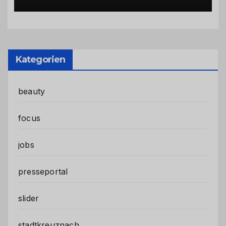
Kategorien
beauty
focus
jobs
presseportal
slider
stadtkreuznach