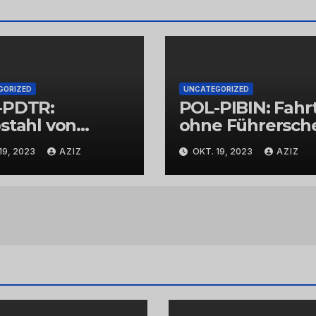
GORIZED
UNCATEGORIZED
-PDTR:
POL-PIBIN: Fahr
stahl von
ohne Führersch
bschmuck
und unter Einflu
19, 2023
AZIZ
OKT. 19, 2023
AZIZ
von Drogen