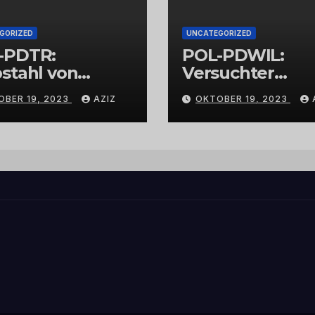
GORIZED
UNCATEGORIZED
-PDTR:
POL-PDWIL:
stahl von
Versuchter
bschmuck
Einbruch im
OBER 19, 2023
AZIZ
OKTOBER 19, 2023
Gewerbegebiet
Wittlich