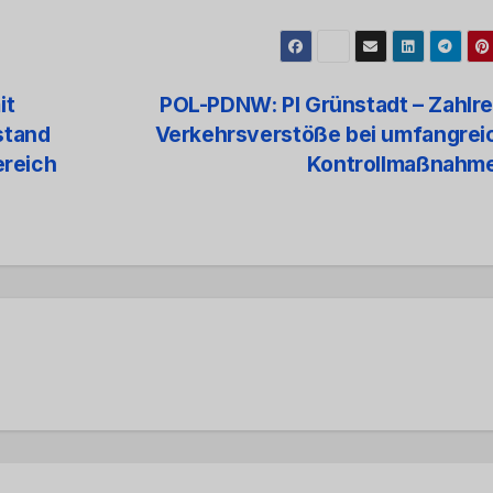
it
POL-PDNW: PI Grünstadt – Zahlr
stand
Verkehrsverstöße bei umfangrei
ereich
Kontrollmaßnahm