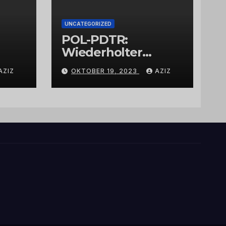
UNCATEGORIZED
POL-PDTR:
Wiederholter
Aufbruch des
AZIZ
OKTOBER 19, 2023
AZIZ
Automaten am
Wohnmobilstellplat
z in Hermeskeil am
Labachweg