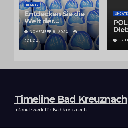
BEAUTY
Entdecken Sie die
UNCATE
Welt der
POL
Exklusivität:
Dieb
NOVEMBER 8, 2023
Arganöl,
Gra
OKT
Kaktusfeigenkernöl
SONGUL
und
Schwarzkümmelöl
von
vertrauenswürdige
n Großhändlern
und Anbietern
Timeline Bad Kreuznach
Infonetzwerk für Bad Kreuznach