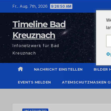
Zum
Fr.. Aug. 7th, 2026
9:26:51 AM
Inhalt
wechseln
We
Timeline Bad
la
Kreuznach
Infonetzwerk für Bad
Kreuznach
NACHRICHT EINSTELLEN
BILDER
EVENTS MELDEN
ATEMSCHUTZMASKEN G
UNCATEGORIZED