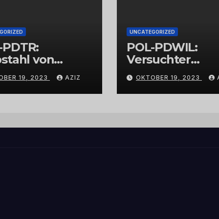
GORIZED
UNCATEGORIZED
-PDTR:
POL-PDWIL:
stahl von
Versuchter
bschmuck
Einbruch im
OBER 19, 2023
AZIZ
OKTOBER 19, 2023
Gewerbegebiet
Wittlich