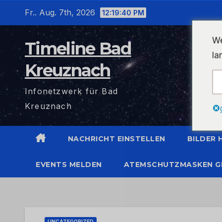
Zum
Fr.. Aug. 7th, 2026
12:19:40 PM
Inhalt
wechseln
We
Timeline Bad
la
Kreuznach
Infonetzwerk für Bad
Kreuznach
NACHRICHT EINSTELLEN
BILDER
EVENTS MELDEN
ATEMSCHUTZMASKEN G
UNCATEGORIZED