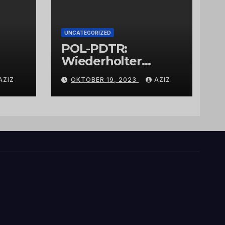
UNCATEGORIZED
POL-PDTR:
Wiederholter
Aufbruch des
AZIZ
OKTOBER 19, 2023
AZIZ
Automaten am
Wohnmobilstellplat
z in Hermeskeil am
Labachweg