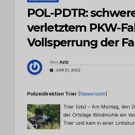
POL-PDTR: schwerer
verletztem PKW-Fah
Vollsperrung der Fa
Von
Aziz
JUNI 21, 2022
Polizeidirektion Trier
[
Newsroom
]
Trier (ots) – Am Montag, den 2
der Ortslage Windmühle ein Ver
Trier und kam in einer Linksk