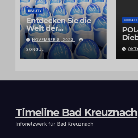
BEAUTY
Entdecken Sie die
UNCATE
Welt der
POL
Exklusivität:
Dieb
NOVEMBER 8, 2023
Arganöl,
Gra
OKT
Kaktusfeigenkernöl
SONGUL
und
Schwarzkümmelöl
von
vertrauenswürdige
n Großhändlern
und Anbietern
Timeline Bad Kreuznach
Infonetzwerk für Bad Kreuznach