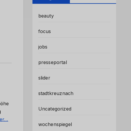
beauty
focus
jobs
presseportal
slider
stadtkreuznach
Höhe
Uncategorized
g
ter…
wochenspiegel