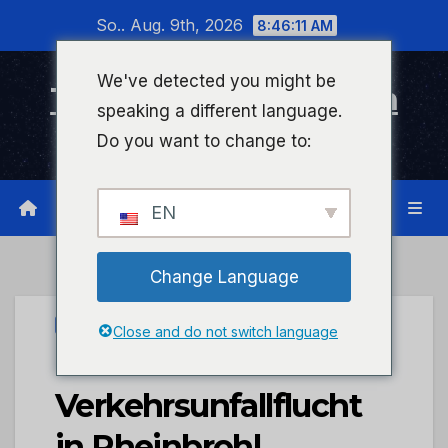
Zum
So.. Aug. 9th, 2026
8:46:11 AM
Inhalt
wechseln
We've detected you might be
Timeline Bad Kreuznach
speaking a different language.
Infonetzwerk für Bad Kreuznach
Do you want to change to:
EN
Change Language
UNCATEGORIZED
Close and do not switch language
POL-PDNR:
Verkehrsunfallflucht
in Rheinbrohl