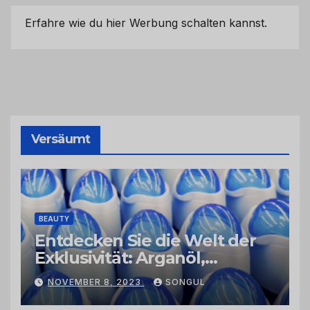
Erfahre wie du hier Werbung schalten kannst.
Versäumt
BEAUTY
Entdecken Sie die Welt der
Exklusivität: Arganöl,
Kaktusfeigenkernöl und
NOVEMBER 8, 2023
SONGUL
Schwarzkümmelöl von
vertrauenswürdigen