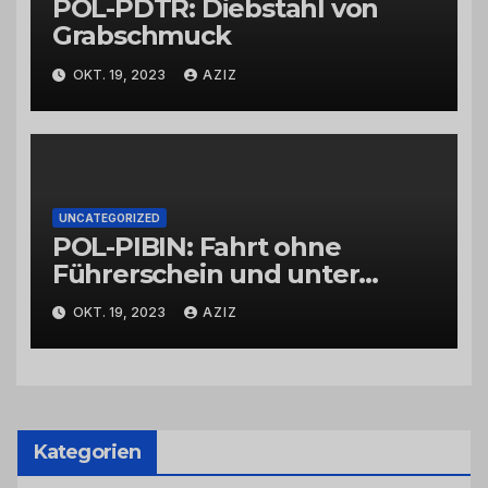
POL-PDTR: Diebstahl von
Grabschmuck
OKT. 19, 2023
AZIZ
UNCATEGORIZED
POL-PIBIN: Fahrt ohne
Führerschein und unter
Einfluss von Drogen
OKT. 19, 2023
AZIZ
Kategorien