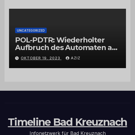
UNCATEGORIZED
POL-PDTR: Wiederholter
Aufbruch des Automaten am
Wohnmobilstellplatz in
OKTOBER 19, 2023
AZIZ
Hermeskeil am Labachweg
Timeline Bad Kreuznach
Infonetzwerk für Bad Kreuznach