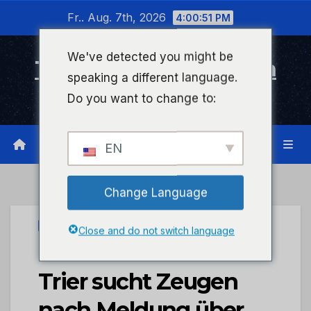
Zum
Fr.. Aug. 7th, 2026
4:00:51 PM
Inhalt
wechseln
We've detected you might be
Timeline Bad Kreuznach
speaking a different language.
Infonetzwerk für Bad Kreuznach
Do you want to change to:
EN
Change Language
UNCATEGORIZED
Close and do not switch language
POL-PDTR: Polizei
Trier sucht Zeugen
nach Meldung über