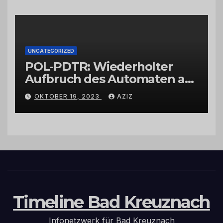
UNCATEGORIZED
POL-PDTR: Wiederholter
Aufbruch des Automaten am
Wohnmobilstellplatz in
OKTOBER 19, 2023
AZIZ
Hermeskeil am Labachweg
Timeline Bad Kreuznach
Infonetzwerk für Bad Kreuznach