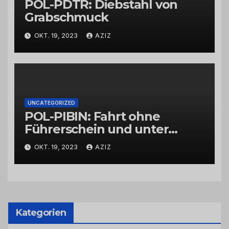
POL-PDTR: Diebstahl von
Grabschmuck
OKT. 19, 2023
AZIZ
UNCATEGORIZED
POL-PIBIN: Fahrt ohne
Führerschein und unter
Einfluss von Drogen
OKT. 19, 2023
AZIZ
Kategorien