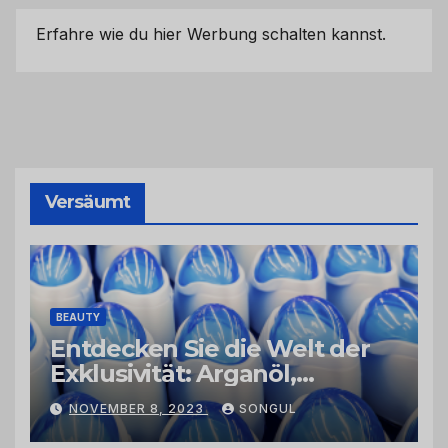
Erfahre wie du hier Werbung schalten kannst.
Versäumt
BEAUTY
Entdecken Sie die Welt der
Exklusivität: Arganöl,
Kaktusfeigenkernöl und
NOVEMBER 8, 2023
SONGUL
Schwarzkümmelöl von