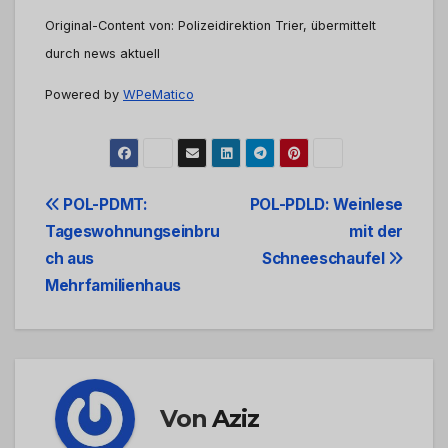
Original-Content von: Polizeidirektion Trier, übermittelt
durch news aktuell
Powered by
WPeMatico
Beitrags-
POL-PDMT:
POL-PDLD: Weinlese
Tageswohnungseinbru
mit der
Navigation
ch aus
Schneeschaufel
Mehrfamilienhaus
Von
Aziz