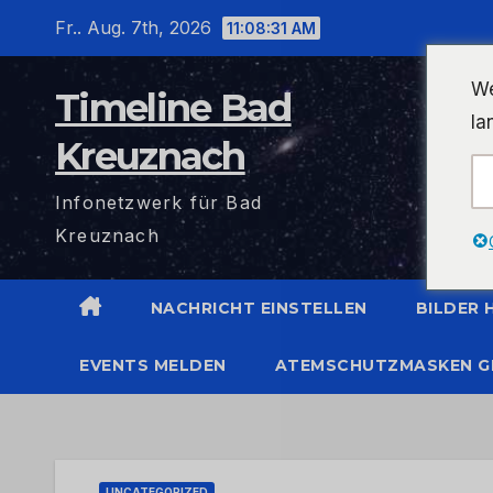
Zum
Fr.. Aug. 7th, 2026
11:08:31 AM
Inhalt
wechseln
We
Timeline Bad
la
Kreuznach
Infonetzwerk für Bad
Kreuznach
NACHRICHT EINSTELLEN
BILDER
EVENTS MELDEN
ATEMSCHUTZMASKEN G
UNCATEGORIZED