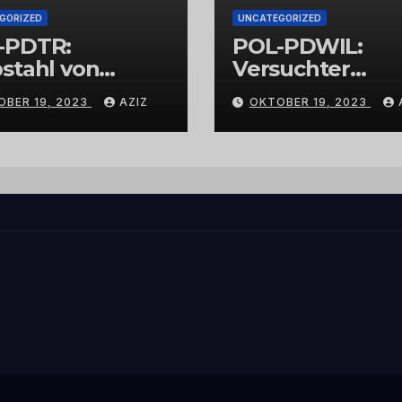
GORIZED
UNCATEGORIZED
-PDTR:
POL-PDWIL:
stahl von
Versuchter
bschmuck
Einbruch im
OBER 19, 2023
AZIZ
OKTOBER 19, 2023
Gewerbegebiet
Wittlich