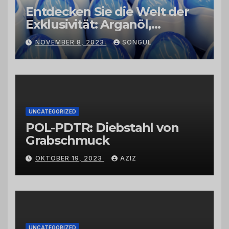
Entdecken Sie die Welt der
Exklusivität: Arganöl,
Kaktusfeigenkernöl und
NOVEMBER 8, 2023
SONGUL
Schwarzkümmelöl von
vertrauenswürdigen
Großhändlern und Anbietern
UNCATEGORIZED
POL-PDTR: Diebstahl von
Grabschmuck
OKTOBER 19, 2023
AZIZ
UNCATEGORIZED