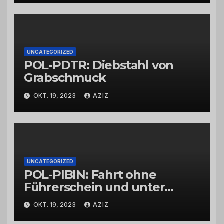
UNCATEGORIZED
POL-PDTR: Diebstahl von
Grabschmuck
OKT. 19, 2023
AZIZ
UNCATEGORIZED
POL-PIBIN: Fahrt ohne
Führerschein und unter
Einfluss von Drogen
OKT. 19, 2023
AZIZ