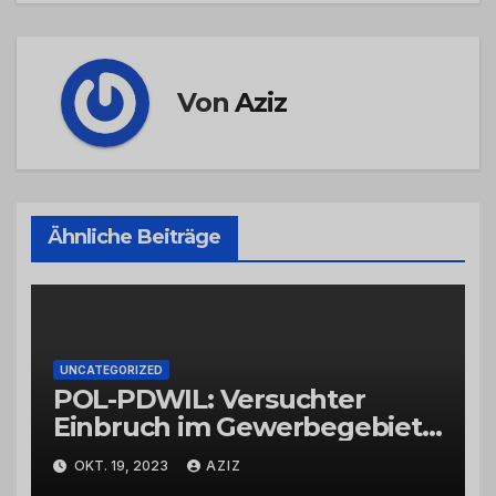
Von
Aziz
Ähnliche Beiträge
UNCATEGORIZED
POL-PDWIL: Versuchter
Einbruch im Gewerbegebiet
Wittlich
OKT. 19, 2023
AZIZ