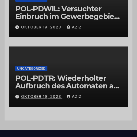
POL-PDWIL: Versuchter
Einbruch im Gewerbegebiet
Wittlich
OKTOBER 19, 2023
AZIZ
UNCATEGORIZED
POL-PDTR: Wiederholter
Aufbruch des Automaten am
Wohnmobilstellplatz in
OKTOBER 19, 2023
AZIZ
Hermeskeil am Labachweg