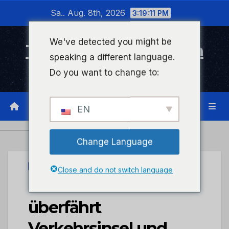
Zum
Sa.. Aug. 8th, 2026
3:19:12 PM
Inhalt
wechseln
We've detected you might be
Timeline Bad Kreuznach
speaking a different language.
Infonetzwerk für Bad Kreuznach
Do you want to change to:
EN
Change Language
UNCATEGORIZED
Close and do not switch language
POL-PDTR: Pkw
überfährt
Verkehrsinsel und