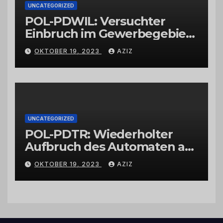
UNCATEGORIZED
POL-PDWIL: Versuchter
Einbruch im Gewerbegebiet
Wittlich
OKTOBER 19, 2023
AZIZ
UNCATEGORIZED
POL-PDTR: Wiederholter
Aufbruch des Automaten am
Wohnmobilstellplatz in
OKTOBER 19, 2023
AZIZ
Hermeskeil am Labachweg