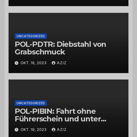
UNCATEGORIZED
POL-PDTR: Diebstahl von
Grabschmuck
OKT. 19, 2023
AZIZ
UNCATEGORIZED
POL-PIBIN: Fahrt ohne
Führerschein und unter
Einfluss von Drogen
OKT. 19, 2023
AZIZ