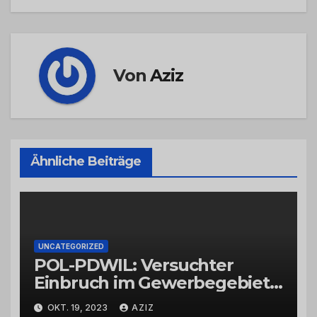
Von
Aziz
Ähnliche Beiträge
UNCATEGORIZED
POL-PDWIL: Versuchter
Einbruch im Gewerbegebiet
Wittlich
OKT. 19, 2023
AZIZ