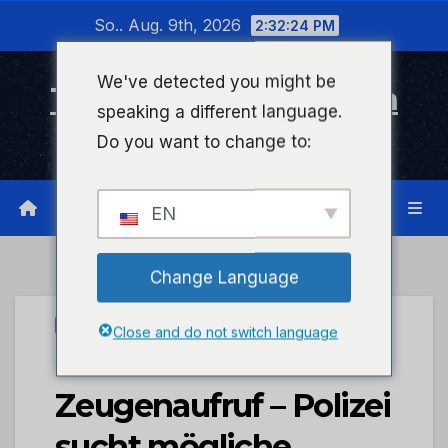
Zum
So.. Aug. 9th, 2026
2:32:25 PM
Inhalt
wechseln
We've detected you might be
Timeline Bad Kreuznach
speaking a different language.
Infonetzwerk für Bad Kreuznach
Do you want to change to:
EN
Change Language
UNCATEGORIZED
Close and do not switch language
POL-PDNR:
Zeugenaufruf – Polizei
sucht mögliche