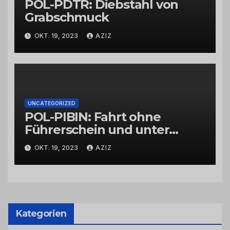
POL-PDTR: Diebstahl von
Grabschmuck
OKT. 19, 2023
AZIZ
UNCATEGORIZED
POL-PIBIN: Fahrt ohne
Führerschein und unter
Einfluss von Drogen
OKT. 19, 2023
AZIZ
Kategorien