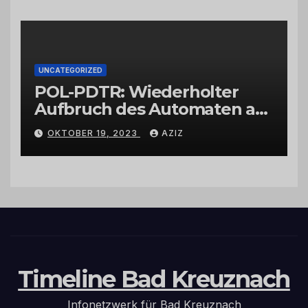
UNCATEGORIZED
POL-PDTR: Wiederholter
Aufbruch des Automaten am
Wohnmobilstellplatz in
OKTOBER 19, 2023
AZIZ
Hermeskeil am Labachweg
Timeline Bad Kreuznach
Infonetzwerk für Bad Kreuznach