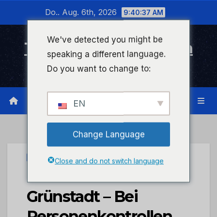
Zum
Do.. Aug. 6th, 2026
9:40:37 AM
Inhalt
wechseln
We've detected you might be
Timeline Bad Kreuznach
speaking a different language.
Infonetzwerk für Bad Kreuznach
Do you want to change to:
EN
Change Language
UNCATEGORIZED
Close and do not switch language
POL-PDNW: PI
Grünstadt – Bei
Personenkontrollen