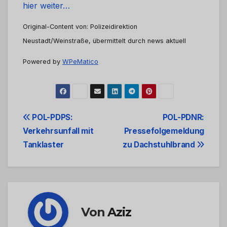
hier weiter…
Original-Content von: Polizeidirektion
Neustadt/Weinstraße, übermittelt durch news aktuell
Powered by
WPeMatico
Beitrags-
POL-PDPS:
POL-PDNR:
Verkehrsunfall mit
Pressefolgemeldung
Navigation
Tanklaster
zu Dachstuhlbrand
Von
Aziz