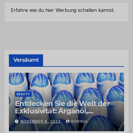
Erfahre wie du hier Werbung schalten kannst.
Versäumt
BEAUTY
Entdecken Sie die Welt der
Exklusivität: Arganöl,
Kaktusfeigenkernöl und
NOVEMBER 8, 2023
SONGUL
Schwarzkümmelöl von