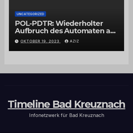
UNCATEGORIZED
POL-PDTR: Wiederholter
Aufbruch des Automaten am
Wohnmobilstellplatz in
OKTOBER 19, 2023
AZIZ
Hermeskeil am Labachweg
Timeline Bad Kreuznach
Infonetzwerk für Bad Kreuznach