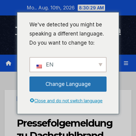
Zum
Mo.. Aug. 10th, 2026
8:30:29 AM
Inhalt
wechseln
We've detected you might be
Timeline Bad Kreuznach
speaking a different language.
Infonetzwerk für Bad Kreuznach
Do you want to change to:
EN
Change Language
UNCATEGORIZED
Close and do not switch language
POL-PDNR:
Pressefolgemeldung
zu Dachstuhlbrand