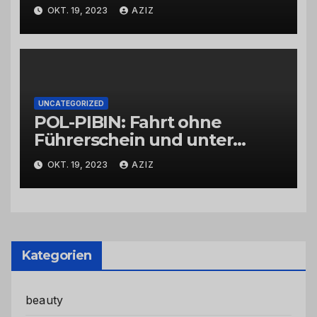
OKT. 19, 2023
AZIZ
UNCATEGORIZED
POL-PIBIN: Fahrt ohne
Führerschein und unter
Einfluss von Drogen
OKT. 19, 2023
AZIZ
Kategorien
beauty