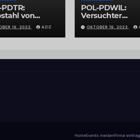
-PDTR:
POL-PDWIL:
stahl von
Versuchter
bschmuck
Einbruch im
OBER 19, 2023
AZIZ
OKTOBER 19, 2023
Gewerbegebiet
Wittlich
Home
Events melden
Firma eintra