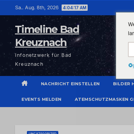
Zum
Sa.. Aug. 8th, 2026
4:04:17 AM
Inhalt
wechseln
We
Timeline Bad
la
Kreuznach
Infonetzwerk für Bad
Kreuznach
NACHRICHT EINSTELLEN
BILDER
EVENTS MELDEN
ATEMSCHUTZMASKEN G
UNCATEGORIZED