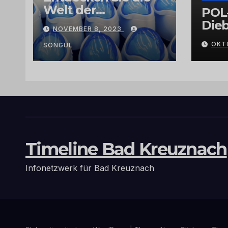
Welt der
POL
Exklusivität:
Dieb
NOVEMBER 8, 2023
Arganöl,
Gra
OKT
Kaktusfeigenkernöl
SONGUL
und
Schwarzkümmelöl
von
vertrauenswürdige
n Großhändlern
und Anbietern
Timeline Bad Kreuznach
Infonetzwerk für Bad Kreuznach