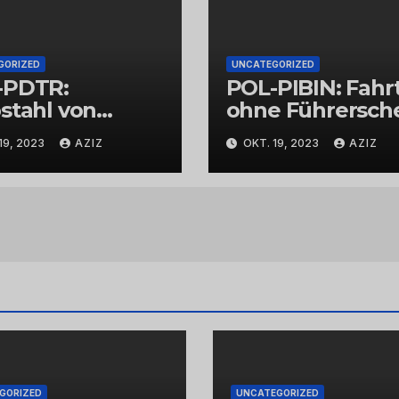
GORIZED
UNCATEGORIZED
-PDTR:
POL-PIBIN: Fahr
stahl von
ohne Führersch
bschmuck
und unter Einflu
19, 2023
AZIZ
OKT. 19, 2023
AZIZ
von Drogen
GORIZED
UNCATEGORIZED