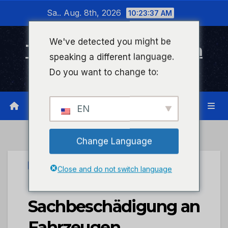
Zum
Sa.. Aug. 8th, 2026
10:23:37 AM
Inhalt
wechseln
We've detected you might be
Timeline Bad Kreuznach
speaking a different language.
Infonetzwerk für Bad Kreuznach
Do you want to change to:
EN
Change Language
UNCATEGORIZED
Close and do not switch language
POL-PDMT:
Sachbeschädigung an
Fahrzeugen