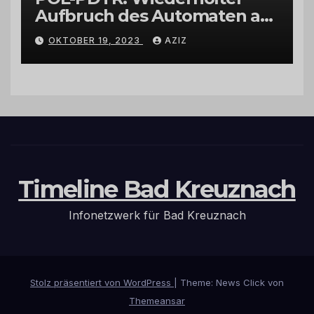
Aufbruch des Automaten am
Wohnmobilstellplatz in
OKTOBER 19, 2023
AZIZ
Hermeskeil am Labachweg
Timeline Bad Kreuznach
Infonetzwerk für Bad Kreuznach
Stolz präsentiert von WordPress
|
Theme: News Click von
Themeansar