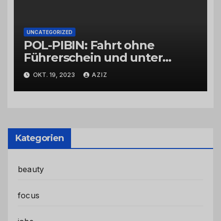
UNCATEGORIZED
POL-PIBIN: Fahrt ohne
Führerschein und unter
Einfluss von Drogen
OKT. 19, 2023
AZIZ
Kategorien
beauty
focus