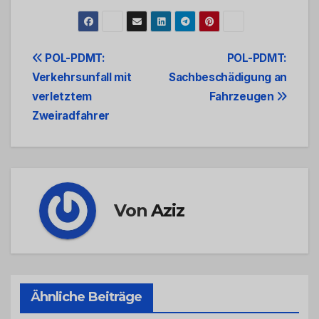
Beitrags-
POL-PDMT:
POL-PDMT:
Verkehrsunfall mit
Sachbeschädigung an
Navigation
verletztem
Fahrzeugen
Zweiradfahrer
Von
Aziz
Ähnliche Beiträge