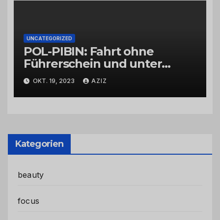
UNCATEGORIZED
POL-PIBIN: Fahrt ohne
Führerschein und unter
Einfluss von Drogen
OKT. 19, 2023
AZIZ
Kategorien
beauty
focus