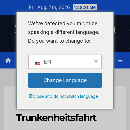
Zum
Fr.. Aug. 7th, 2026
1:48:21 AM
Inhalt
wechseln
We've detected you might be
Timeline Bad Kreuznach
speaking a different language.
Infonetzwerk für Bad Kreuznach
Do you want to change to:
EN
Change Language
UNCATEGORIZED
Close and do not switch language
POL-PDKH:
Trunkenheitsfahrt