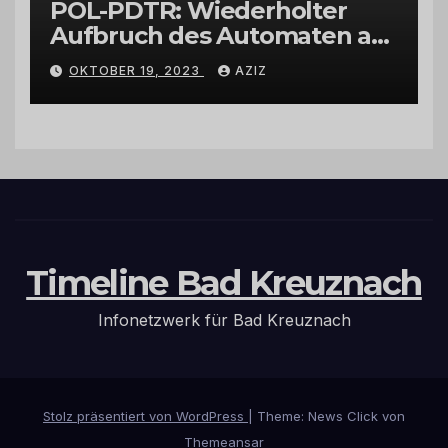
POL-PDTR: Wiederholter
Aufbruch des Automaten am
Wohnmobilstellplatz in
OKTOBER 19, 2023
AZIZ
Hermeskeil am Labachweg
Timeline Bad Kreuznach
Infonetzwerk für Bad Kreuznach
Stolz präsentiert von WordPress
|
Theme: News Click von
Themeansar