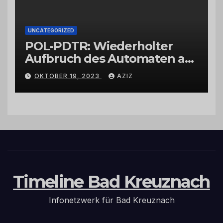
UNCATEGORIZED
POL-PDTR: Wiederholter
Aufbruch des Automaten am
Wohnmobilstellplatz in
OKTOBER 19, 2023
AZIZ
Hermeskeil am Labachweg
Timeline Bad Kreuznach
Infonetzwerk für Bad Kreuznach