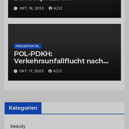
OKT. 19, 2023
AZIZ
PRESSEPORTAL
POL-PDKH:
Verkehrsunfallflucht nach
Abbiegevorgang
OKT. 17, 2023
AZIZ
Kategorien
beauty