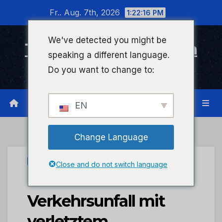
Zum
Fr.. Aug. 7th, 2026
1:22:17 PM
Inhalt
wechseln
We've detected you might be
Timeline Bad Kreuznach
speaking a different language.
Infonetzwerk für Bad Kreuznach
Do you want to change to:
EN
Change Language
PRESSEPORTAL
Close and do not switch language
POL-PIBIN:
Verkehrsunfall mit
verletztem