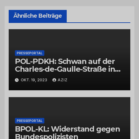
Ähnliche Beiträge
PRESSEPORTAL
POL-PDKH: Schwan auf der
Charles-de-Gaulle-Straße in
Bad Kreuznach beeinflusst
OKT. 19, 2023
AZIZ
Feierabendverkehr
PRESSEPORTAL
BPOL-KL: Widerstand gegen
Bundespolizisten