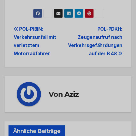
Beitrags-
POL-PIBIN:
POL-PDKH:
Verkehrsunfall mit
Zeugenaufruf nach
Navigation
verletztem
Verkehrsgefährdungen
Motorradfahrer
auf der B 48
Von
Aziz
Ähnliche Beiträge