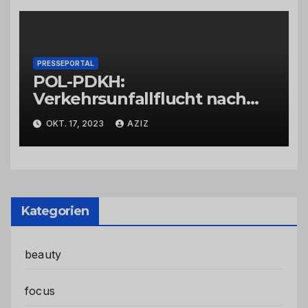
PRESSEPORTAL
POL-PDKH:
Verkehrsunfallflucht nach
Abbiegevorgang
OKT. 17, 2023
AZIZ
Kategorien
beauty
focus