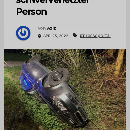
Person
Von
Aziz
#presseportal
APR. 25, 2022