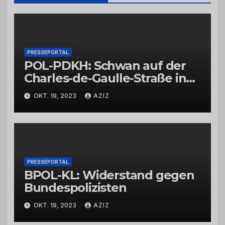
PRESSEPORTAL
POL-PDKH: Schwan auf der
Charles-de-Gaulle-Straße in
Bad Kreuznach beeinflusst
OKT. 19, 2023
AZIZ
Feierabendverkehr
PRESSEPORTAL
BPOL-KL: Widerstand gegen
Bundespolizisten
OKT. 19, 2023
AZIZ