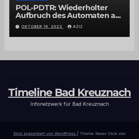
POL-PDTR: Wiederholter
Aufbruch des Automaten am
Wohnmobilstellplatz in
OKTOBER 19, 2023
AZIZ
Hermeskeil am Labachweg
Timeline Bad Kreuznach
Infonetzwerk für Bad Kreuznach
Stolz präsentiert von WordPress
|
Theme: News Click von