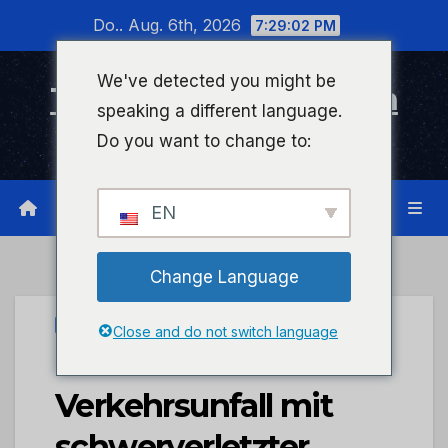
Zum
Do.. Aug. 6th, 2026
7:29:03 PM
Inhalt
wechseln
We've detected you might be
Timeline Bad Kreuznach
speaking a different language.
Infonetzwerk für Bad Kreuznach
Do you want to change to:
EN
Change Language
PRESSEPORTAL
Close and do not switch language
POL-PDKH:
Verkehrsunfall mit
schwerverletzter