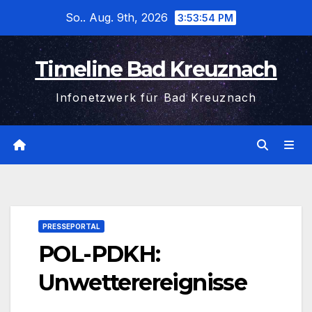
Zum
So.. Aug. 9th, 2026
3:53:54 PM
Inhalt
wechseln
Timeline Bad Kreuznach
Infonetzwerk für Bad Kreuznach
PRESSEPORTAL
POL-PDKH:
Unwetterereignisse