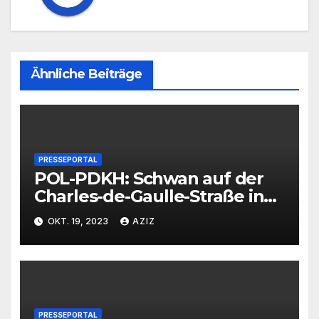
Ähnliche Beiträge
PRESSEPORTAL
POL-PDKH: Schwan auf der
Charles-de-Gaulle-Straße in
Bad Kreuznach beeinflusst
OKT. 19, 2023
AZIZ
Feierabendverkehr
PRESSEPORTAL