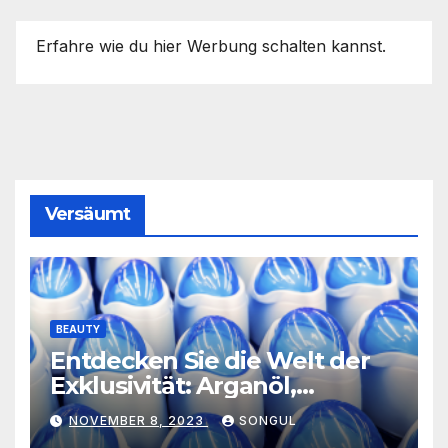
Erfahre wie du hier Werbung schalten kannst.
Versäumt
BEAUTY
Entdecken Sie die Welt der
Exklusivität: Arganöl,
Kaktusfeigenkernöl und
NOVEMBER 8, 2023
SONGUL
Schwarzkümmelöl von