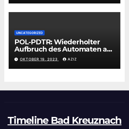
UNCATEGORIZED
POL-PDTR: Wiederholter
Aufbruch des Automaten am
Wohnmobilstellplatz in
OKTOBER 19, 2023
AZIZ
Hermeskeil am Labachweg
Timeline Bad Kreuznach