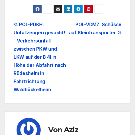
Beitrags-
POL-PDKH:
POL-VDMZ: Schüsse
Unfallzeugen gesucht!
auf Kleintransporter
Navigation
– Verkehrsunfall
zwischen PKW und
LKW auf der B 41 in
Höhe der Abfahrt nach
Rüdesheim in
Fahrtrichtung
Waldböckelheim
Von
Aziz