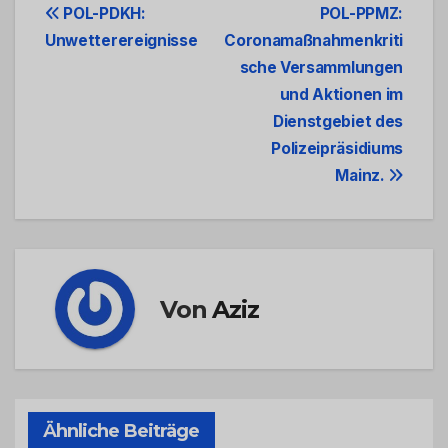
Beitrags-
POL-PDKH:
POL-PPMZ:
Unwetterereignisse
Coronamaßnahmenkriti
Navigation
sche Versammlungen
und Aktionen im
Dienstgebiet des
Polizeipräsidiums
Mainz.
Von
Aziz
Ähnliche Beiträge