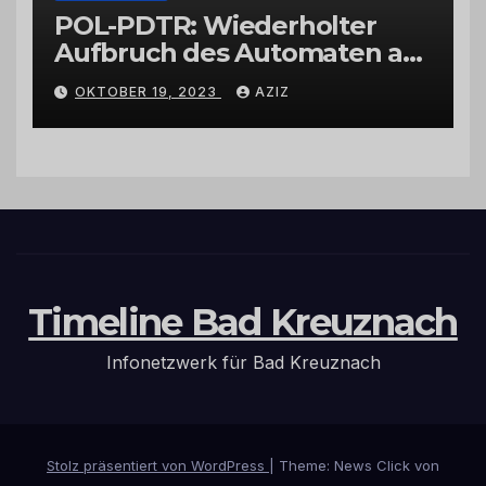
POL-PDTR: Wiederholter
Aufbruch des Automaten am
Wohnmobilstellplatz in
OKTOBER 19, 2023
AZIZ
Hermeskeil am Labachweg
Timeline Bad Kreuznach
Infonetzwerk für Bad Kreuznach
Stolz präsentiert von WordPress
|
Theme: News Click von