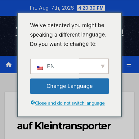
Zum
Fr.. Aug. 7th, 2026
4:20:40 PM
Inhalt
wechseln
We've detected you might be
Timeline Bad Kreuznach
speaking a different language.
Infonetzwerk für Bad Kreuznach
Do you want to change to:
EN
Change Language
PRESSEPORTAL
Close and do not switch language
POL-VDMZ: Schüsse
auf Kleintransporter