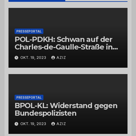
PRESSEPORTAL
POL-PDKH: Schwan auf der
Charles-de-Gaulle-Straße in
Bad Kreuznach beeinflusst
OKT. 19, 2023
AZIZ
Feierabendverkehr
PRESSEPORTAL
BPOL-KL: Widerstand gegen
Bundespolizisten
OKT. 19, 2023
AZIZ