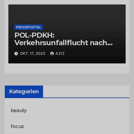
PRESSEPORTAL
POL-PDKH:
Verkehrsunfallflucht nach
Abbiegevorgang
OKT. 17, 2023
AZIZ
Kategorien
beauty
focus