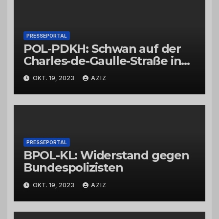
PRESSEPORTAL
POL-PDKH: Schwan auf der
Charles-de-Gaulle-Straße in
Bad Kreuznach beeinflusst
OKT. 19, 2023
AZIZ
Feierabendverkehr
PRESSEPORTAL
BPOL-KL: Widerstand gegen
Bundespolizisten
OKT. 19, 2023
AZIZ