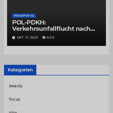
PRESSEPORTAL
POL-PDKH:
Verkehrsunfallflucht nach
Abbiegevorgang
OKT. 17, 2023
AZIZ
Kategorien
beauty
focus
jobs