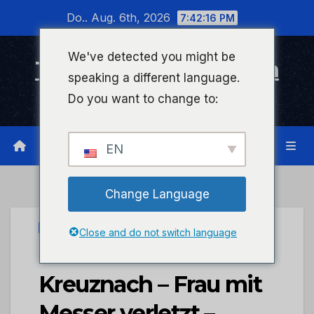
Zum
Do.. Aug. 6th, 2026
7:42:16 PM
Inhalt
wechseln
We've detected you might be
Timeline Bad Kreuznach
speaking a different language.
Infonetzwerk für Bad Kreuznach
Do you want to change to:
EN
Change Language
PRESSEPORTAL
Close and do not switch language
POL-PPMZ: Bad
Kreuznach – Frau mit
Messer verletzt –