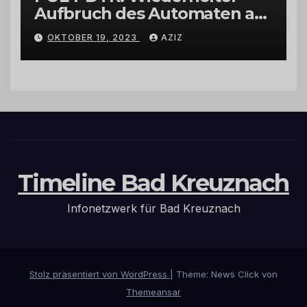
Aufbruch des Automaten am
Wohnmobilstellplatz in
OKTOBER 19, 2023
AZIZ
Hermeskeil am Labachweg
Timeline Bad Kreuznach
Infonetzwerk für Bad Kreuznach
Stolz präsentiert von WordPress
|
Theme: News Click von
Themeansar