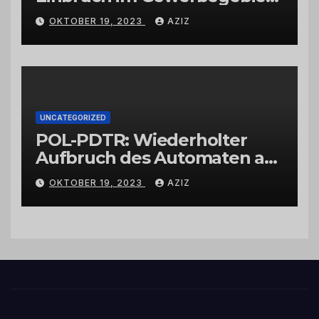
Wittlich
OKTOBER 19, 2023
AZIZ
UNCATEGORIZED
POL-PDTR: Wiederholter
Aufbruch des Automaten am
Wohnmobilstellplatz in
OKTOBER 19, 2023
AZIZ
Hermeskeil am Labachweg