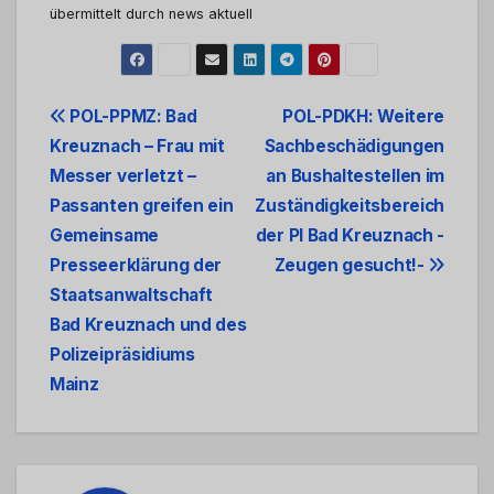
übermittelt durch news aktuell
Beitrags-
POL-PPMZ: Bad
POL-PDKH: Weitere
Kreuznach – Frau mit
Sachbeschädigungen
Navigation
Messer verletzt –
an Bushaltestellen im
Passanten greifen ein
Zuständigkeitsbereich
Gemeinsame
der PI Bad Kreuznach -
Presseerklärung der
Zeugen gesucht!-
Staatsanwaltschaft
Bad Kreuznach und des
Polizeipräsidiums
Mainz