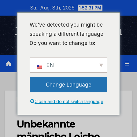
Zum
Sa.. Aug. 8th, 2026
1:52:32 PM
Inhalt
wechseln
We've detected you might be
Timeline Bad Kreuznach
speaking a different language.
Infonetzwerk für Bad Kreuznach
Do you want to change to:
EN
Change Language
PRESSEPORTAL
Close and do not switch language
POL-PDKH:
Unbekannte
männliche Leiche