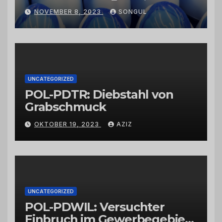
Kaktusfeigenkernöl und
NOVEMBER 8, 2023
SONGUL
Schwarzkümmelöl von
vertrauenswürdigen
Großhändlern und Anbietern
UNCATEGORIZED
POL-PDTR: Diebstahl von
Grabschmuck
OKTOBER 19, 2023
AZIZ
UNCATEGORIZED
POL-PDWIL: Versuchter
Einbruch im Gewerbegebiet