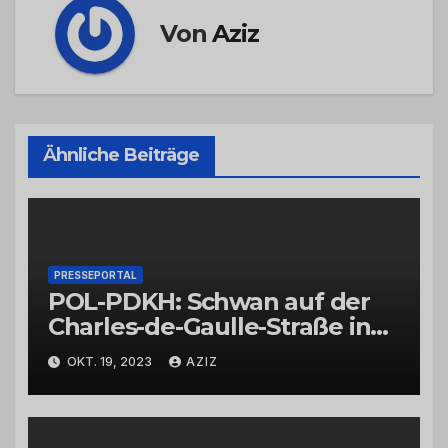
Von
Aziz
Ähnliche Beiträge
PRESSEPORTAL
POL-PDKH: Schwan auf der
Charles-de-Gaulle-Straße in
Bad Kreuznach beeinflusst
OKT. 19, 2023
AZIZ
Feierabendverkehr