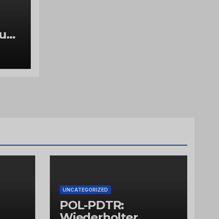
luch
g
UNCATEGORIZED
POL-PDTR:
Wiederholter