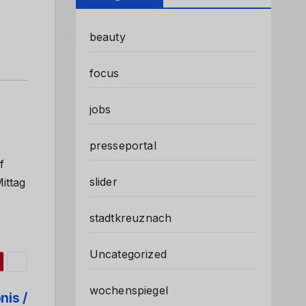
beauty
focus
jobs
presseportal
f
slider
ittag
stadtkreuznach
Uncategorized
wochenspiegel
nis /