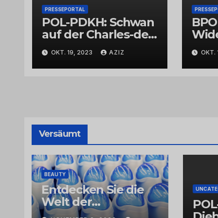
PRESSEPORTAL
PRESSE
POL-PDKH: Schwan
BPO
auf der Charles-de-
Wid
Gaulle-Straße in
Bund
OKT. 19, 2023
AZIZ
OKT. 
Bad Kreuznach
beeinflusst
Feierabendverkehr
Versäumt
BEAUTY
Entdecken Sie die
UNCATE
Welt der
POL
Exklusivität:
Dieb