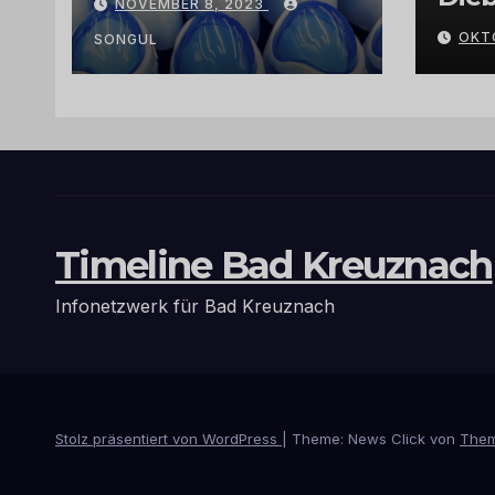
NOVEMBER 8, 2023
Arganöl,
Gra
OKT
Kaktusfeigenkernöl
SONGUL
und
Schwarzkümmelöl
von
vertrauenswürdige
n Großhändlern
und Anbietern
Timeline Bad Kreuznach
Infonetzwerk für Bad Kreuznach
Stolz präsentiert von WordPress
|
Theme: News Click von
Them