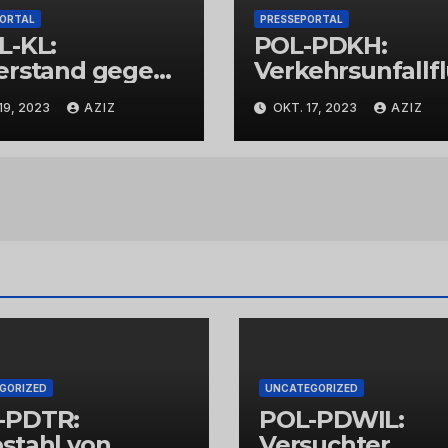
PORTAL
PRESSEPORTAL
L-KL:
POL-PDKH:
erstand gegen
Verkehrsunfallf
espolizisten
t nach
19, 2023
AZIZ
OKT. 17, 2023
AZIZ
Abbiegevorgan
GORIZED
UNCATEGORIZED
-PDTR:
POL-PDWIL:
stahl von
Versuchter