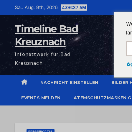
Zum
Sa.. Aug. 8th, 2026
4:06:38 AM
Inhalt
wechseln
We
Timeline Bad
la
Kreuznach
Infonetzwerk für Bad
Kreuznach
NACHRICHT EINSTELLEN
BILDER
EVENTS MELDEN
ATEMSCHUTZMASKEN G
PRESSEPORTAL