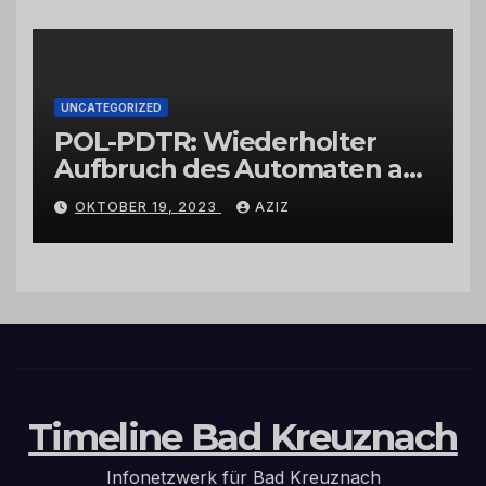
UNCATEGORIZED
POL-PDTR: Wiederholter
Aufbruch des Automaten am
Wohnmobilstellplatz in
OKTOBER 19, 2023
AZIZ
Hermeskeil am Labachweg
Timeline Bad Kreuznach
Infonetzwerk für Bad Kreuznach