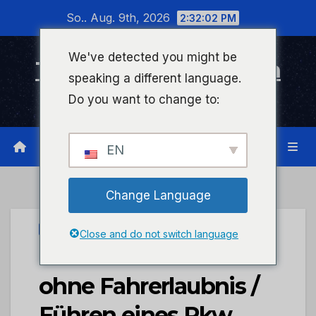
Zum
So.. Aug. 9th, 2026
2:32:03 PM
Inhalt
wechseln
We've detected you might be
Timeline Bad Kreuznach
speaking a different language.
Infonetzwerk für Bad Kreuznach
Do you want to change to:
EN
Change Language
PRESSEPORTAL
Close and do not switch language
POL-PDKH: Fahren
ohne Fahrerlaubnis /
Führen eines Pkw