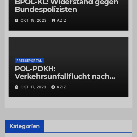
BPOL-KL: Widerstand gegen
Bundespolizisten
OKT. 19, 2023
AZIZ
PRESSEPORTAL
POL-PDKH:
Verkehrsunfallflucht nach
Abbiegevorgang
OKT. 17, 2023
AZIZ
Kategorien