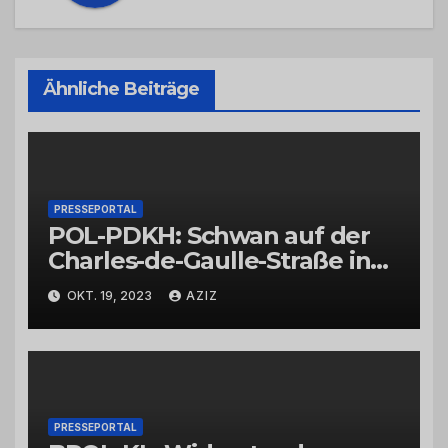
Ähnliche Beiträge
PRESSEPORTAL
POL-PDKH: Schwan auf der
Charles-de-Gaulle-Straße in
Bad Kreuznach beeinflusst
OKT. 19, 2023
AZIZ
Feierabendverkehr
PRESSEPORTAL