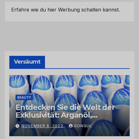
Erfahre wie du hier Werbung schalten kannst.
Versäumt
BEAUTY
Entdecken Sie die Welt der
Exklusivität: Arganöl,
Kaktusfeigenkernöl und
NOVEMBER 8, 2023
SONGUL
Schwarzkümmelöl von
vertrauenswürdigen