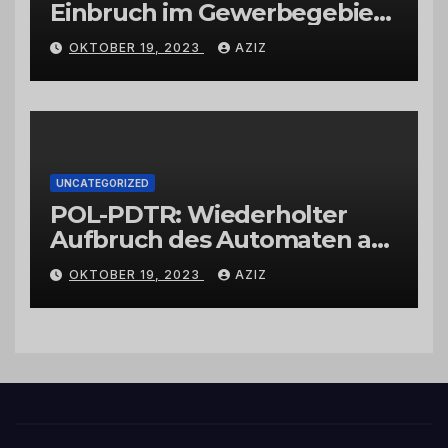
Einbruch im Gewerbegebiet
Wittlich
OKTOBER 19, 2023
AZIZ
UNCATEGORIZED
POL-PDTR: Wiederholter
Aufbruch des Automaten am
Wohnmobilstellplatz in
OKTOBER 19, 2023
AZIZ
Hermeskeil am Labachweg