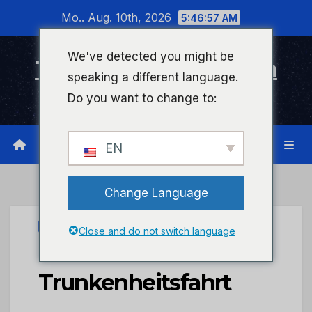
Zum
Mo.. Aug. 10th, 2026
5:46:57 AM
Inhalt
wechseln
We've detected you might be
Timeline Bad Kreuznach
speaking a different language.
Infonetzwerk für Bad Kreuznach
Do you want to change to:
EN
Change Language
PRESSEPORTAL
Close and do not switch language
POL-PDKH:
Trunkenheitsfahrt