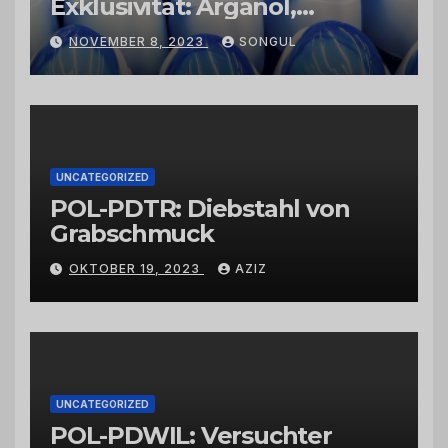
Exklusivität: Arganöl,
Kaktusfeigenkernöl und
NOVEMBER 8, 2023
SONGUL
Schwarzkümmelöl von
vertrauenswürdigen
Großhändlern und Anbietern
UNCATEGORIZED
POL-PDTR: Diebstahl von
Grabschmuck
OKTOBER 19, 2023
AZIZ
UNCATEGORIZED
POL-PDWIL: Versuchter