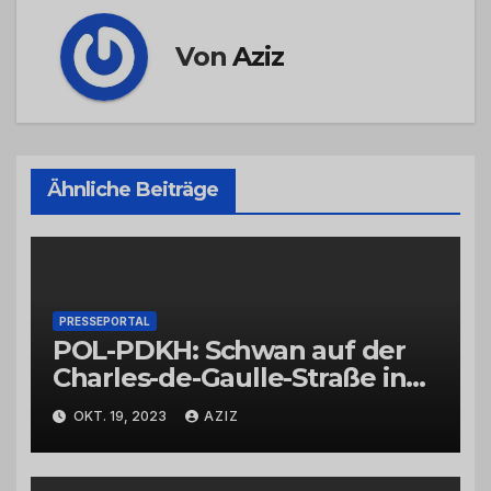
Von
Aziz
Ähnliche Beiträge
PRESSEPORTAL
POL-PDKH: Schwan auf der
Charles-de-Gaulle-Straße in
Bad Kreuznach beeinflusst
OKT. 19, 2023
AZIZ
Feierabendverkehr