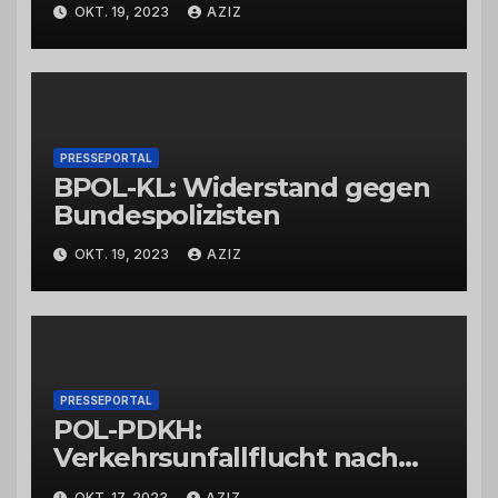
Bad Kreuznach beeinflusst
OKT. 19, 2023
AZIZ
Feierabendverkehr
PRESSEPORTAL
BPOL-KL: Widerstand gegen
Bundespolizisten
OKT. 19, 2023
AZIZ
PRESSEPORTAL
POL-PDKH:
Verkehrsunfallflucht nach
Abbiegevorgang
OKT. 17, 2023
AZIZ