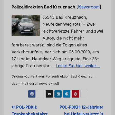
Polizeidirektion Bad Kreuznach
[
Newsroom
]
55543 Bad Kreuznach,
Neufelder Weg (ots) – Zwei
leichtverletzte Fahrer und zwei
Autos, die nicht mehr
fahrbereit waren, sind die Folgen eines
Verkehrsunfalls, der sich am 05.09.2019, um
17 Uhr im Neufelder Weg ereignete. Eine 38-
jährige Frau befuhr …
Lesen Sie hier weiter…
Original-Content von: Polizeidirektion Bad Kreuznach,
übermittelt durch news aktuell
Beitrags-
POL-PDKH:
POL-PDKH: 12-Jähriger
Trunkenheitsfahrt
bei Unfall verletzt