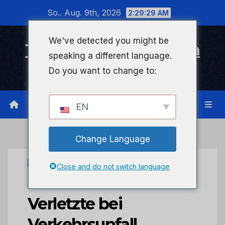
Zum
So.. Aug. 9th, 2026
2:29:29 AM
Inhalt
wechseln
We've detected you might be
Timeline Bad Kreuznach
speaking a different language.
Infonetzwerk für Bad Kreuznach
Do you want to change to:
EN
Change Language
PRESSEPORTAL
Close and do not switch language
POL-PDKH: Zwei
Verletzte bei
Verkehrsunfall