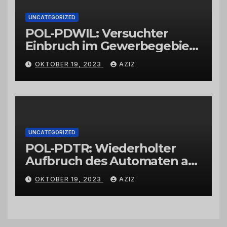
UNCATEGORIZED
POL-PDWIL: Versuchter
Einbruch im Gewerbegebiet
Wittlich
OKTOBER 19, 2023
AZIZ
UNCATEGORIZED
POL-PDTR: Wiederholter
Aufbruch des Automaten am
Wohnmobilstellplatz in
OKTOBER 19, 2023
AZIZ
Hermeskeil am Labachweg