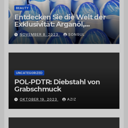
BEAUTY
Entdecken Sie die Welt der
Exklusivität: Arganöl,
Kaktusfeigenkernöl und
NOVEMBER 8, 2023
SONGUL
Schwarzkümmelöl von
vertrauenswürdigen
Großhändlern und Anbietern
UNCATEGORIZED
POL-PDTR: Diebstahl von
Grabschmuck
OKTOBER 19, 2023
AZIZ