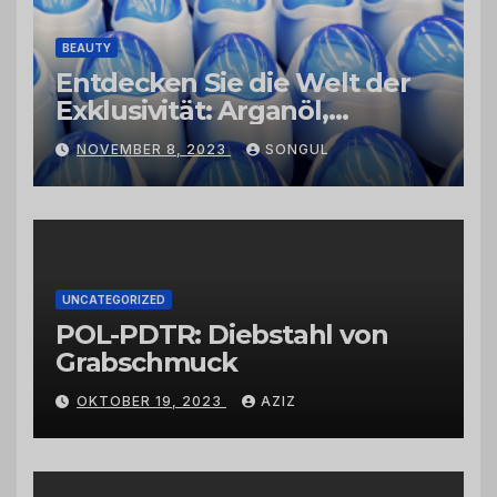
BEAUTY
Entdecken Sie die Welt der
Exklusivität: Arganöl,
Kaktusfeigenkernöl und
NOVEMBER 8, 2023
SONGUL
Schwarzkümmelöl von
vertrauenswürdigen
Großhändlern und Anbietern
UNCATEGORIZED
POL-PDTR: Diebstahl von
Grabschmuck
OKTOBER 19, 2023
AZIZ