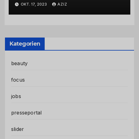
Abbiegevorgang
OKT. 17, 2023
AZIZ
Kategorien
beauty
focus
jobs
presseportal
slider