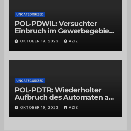
UNCATEGORIZED
POL-PDWIL: Versuchter
Einbruch im Gewerbegebiet
Wittlich
OKTOBER 19, 2023
AZIZ
UNCATEGORIZED
POL-PDTR: Wiederholter
Aufbruch des Automaten am
Wohnmobilstellplatz in
OKTOBER 19, 2023
AZIZ
Hermeskeil am Labachweg