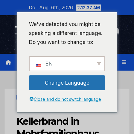
Zum
Do.. Aug. 6th, 2026
2:12:37 AM
Inhalt
wechseln
We've detected you might be
Timeline Bad Kreuznach
speaking a different language.
Infonetzwerk für Bad Kreuznach
Do you want to change to:
EN
Change Language
PRESSEPORTAL
Close and do not switch language
POL-PIBIN:
Kellerbrand in
Mehrfamilienhaus