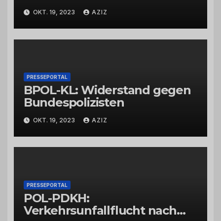
Bad Kreuznach beeinflusst
OKT. 19, 2023
AZIZ
Feierabendverkehr
PRESSEPORTAL
BPOL-KL: Widerstand gegen
Bundespolizisten
OKT. 19, 2023
AZIZ
PRESSEPORTAL
POL-PDKH:
Verkehrsunfallflucht nach